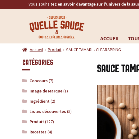
Vous souhaitez
en savoir davantage sur l’univers de la sau
Q
RECHERCHE
u
ACCUEIL
TOUS
Aller
Aller
e
Accueil
Produit
SAUCE TAMARI • CLEARSPRING
à
au
la
contenu
l
Catégories
SAUCE TAMA
navigation
l
Concours
(7)
e
Image de Marque
(1)
Ingrédient
(2)
S
Listes découvertes
(5)
a
Produit
(127)
Recettes
(4)