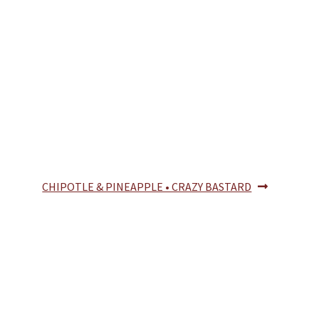
Article
CHIPOTLE & PINEAPPLE • CRAZY BASTARD
suivant :