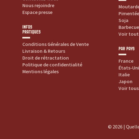
c
Nous rejoindre
Moutard
Espace presse
Pimenté
e
Soja
Barbecue
INFOS
p
PRATIQUES
Voir tout
Conditions Générales de Vente
o
PAR PAYS
Livraison & Retours
Droit de rétractation
France
u
Politique de confidentialité
États-Un
Mentions légales
Italie
r
Japon
Voir tous
t
o
u
© 2026 | Quelle