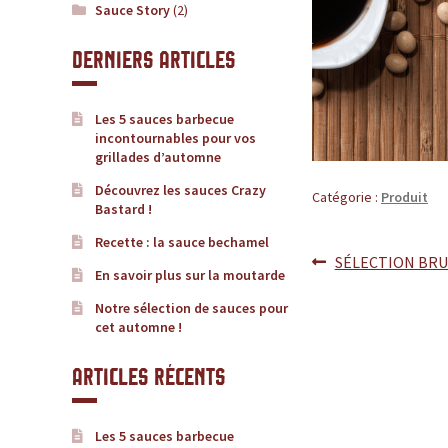
u
Sauce Story
(2)
c
Derniers articles
e
Les 5 sauces barbecue
,
incontournables pour vos
grillades d’automne
l
Découvrez les sauces Crazy
Catégorie :
Produit
Bastard !
e
Recette : la sauce bechamel
Article
SÉLECTION BRU
Navigatio
En savoir plus sur la moutarde
s
précédent :
de
Notre sélection de sauces pour
i
cet automne !
l’article
t
Articles récents
e
Les 5 sauces barbecue