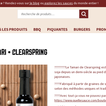
ce
? Rendez-vous sur
le blog
ou
explorez les sauces
du monde entier !
Recherche
pour :
 LES PRODUITS
BBQ
PIQUANTES
BURGERS
PRO
RI • CLEARSPRING
????????Le Tamari de Clearspring es
soja depuis un demi-siècle au pied d
japonaises.
????Fabriqué à partir de graines de s
selon des méthodes uniques et tradi
????Avec tout ça vous ne pouvez pas
https://www.quellesauce.com/bouti