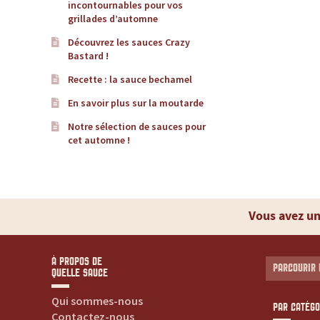
incontournables pour vos
d
grillades d’automne
Découvrez les sauces Crazy
e
Bastard !
Recette : la sauce bechamel
r
En savoir plus sur la moutarde
é
Notre sélection de sauces pour
cet automne !
f
é
Vous avez un
r
e
À PROPOS DE
PARCOURIR 
QUELLE SAUCE
n
Qui sommes-nous
PAR CATÉGO
Contactez-nous