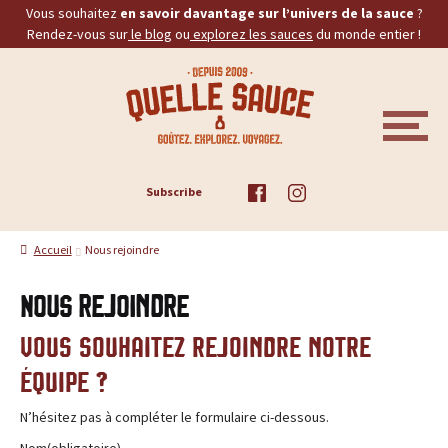
Vous souhaitez
en savoir davantage sur l’univers de la sauce
?
Rendez-vous sur
le blog
ou
explorez les sauces
du monde entier !
Aller
Aller
Quelle Sauce, le site de référen
à
au
la
contenu
navigation
MENU
ACCUEIL
Subscribe
TOUS LES PRODUITS
Accueil
Nous rejoindre
BBQ
Nous rejoindre
PIQUANTES
Vous souhaitez rejoindre notre
BURGERS
équipe ?
PROMOS
N’hésitez pas à compléter le formulaire ci-dessous.
Nom
(obligatoire)