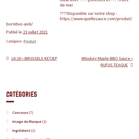
c
BLOG
de mer.
e
????Disponible sur notre shop :
https://www.quellesauce.com/produit/
bornibus-aioli/
,
Publié le
23 juillet 2021
l
Catégorie :
Produit
e
Article
Article
16-20 • BRUSSELS KETJEP
Whiskey Maple BBQ Sauce •
Navigation
précédent :
suivant :
RUFUS TEAGUE
s
de
i
l’article
t
Catégories
e
Concours
(7)
d
Image de Marque
(1)
e
Ingrédient
(2)