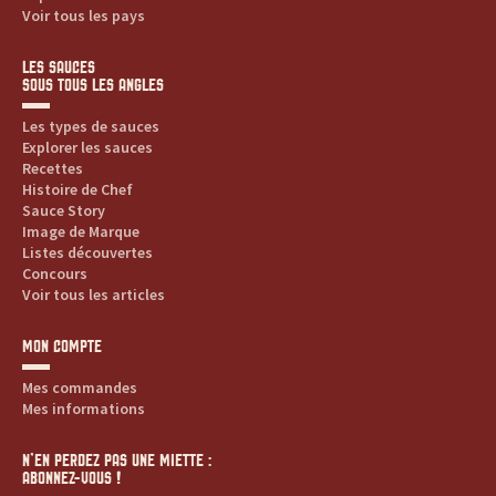
Voir tous les pays
d
u
LES SAUCES
SOUS TOUS LES ANGLES
i
Les types de sauces
Explorer les sauces
t
Recettes
Histoire de Chef
s
Sauce Story
Image de Marque
,
Listes découvertes
Concours
Voir tous les articles
r
e
MON COMPTE
Mes commandes
c
Mes informations
e
N’EN PERDEZ PAS UNE MIETTE :
ABONNEZ-VOUS !
t