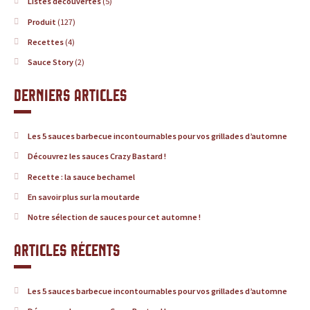
Listes découvertes
(5)
r
Produit
(127)
é
Recettes
(4)
Sauce Story
(2)
f
Derniers articles
é
r
Les 5 sauces barbecue incontournables pour vos grillades d’automne
e
Découvrez les sauces Crazy Bastard !
Recette : la sauce bechamel
n
En savoir plus sur la moutarde
c
Notre sélection de sauces pour cet automne !
e
Articles récents
p
Les 5 sauces barbecue incontournables pour vos grillades d’automne
o