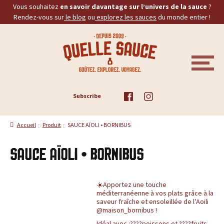
Vous souhaitez
en savoir davantage sur l’univers de la sauce
?
Rendez-vous sur
le blog
ou
explorez les sauces
du monde entier !
Aller
Aller
Q
à
au
la
contenu
u
navigation
M
E
e
N
U
ACCUEIL
Subscribe
l
TOUS LES PRODUITS
l
Accueil
Produit
SAUCE AÏOLI • BORNIBUS
BBQ
e
SAUCE AÏOLI • BORNIBUS
PIQUANTES
S
a
BURGERS
☀️Apportez une touche
méditerranéenne à vos plats grâce à la
saveur fraîche et ensoleillée de l’Aoili
u
PROMOS
@maison_bornibus !
Idéal avec :????poissons et ????fruits