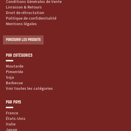
s
Conditions Générales de Vente
Livraison & Retours
s
Droit de rétractation
Politique de confidentialité
Mentions légales
a
u
PARCOURIR LES PRODUITS
c
PAR CATÉGORIES
e
Moutarde
Pimentée
s
Soja
Barbecue
:
Voir toutes les catégories
p
PAR PAYS
r
France
États-Unis
o
Italie
Japon