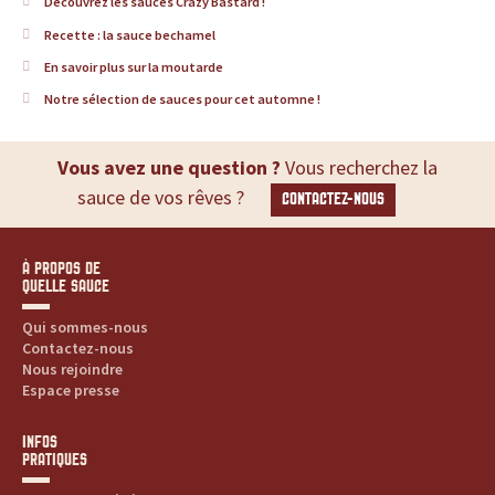
Découvrez les sauces Crazy Bastard !
u
Recette : la sauce bechamel
En savoir plus sur la moutarde
r
Notre sélection de sauces pour cet automne !
t
Vous avez une question ?
Vous recherchez la
o
sauce de vos rêves ?
CONTACTEZ-NOUS
u
t
À PROPOS DE
QUELLE SAUCE
e
Qui sommes-nous
Contactez-nous
s
Nous rejoindre
Espace presse
v
INFOS
o
PRATIQUES