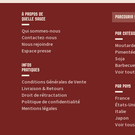
c
À PROPOS DE
e
PARCOURIR 
QUELLE SAUCE
p
Qui sommes-nous
PAR CATÉGO
Contactez-nous
Nous rejoindre
o
Moutard
Espace presse
Pimenté
Soja
u
Barbecue
INFOS
PRATIQUES
Voir tout
r
Conditions Générales de Vente
PAR PAYS
Livraison & Retours
t
Droit de rétractation
France
Politique de confidentialité
o
États-Un
Mentions légales
Italie
u
Japon
Voir tous