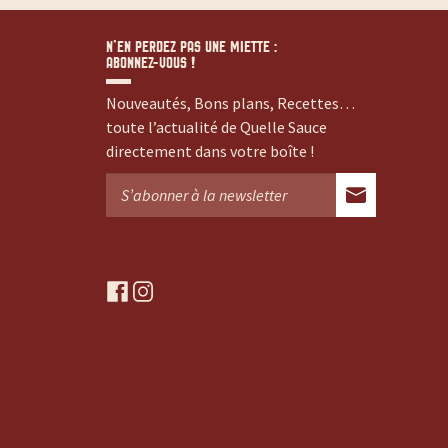
N’EN PERDEZ PAS UNE MIETTE :
ABONNEZ-VOUS !
Nouveautés, Bons plans, Recettes…
toute l’actualité de Quelle Sauce
directement dans votre boîte !
f
i
a
n
c
s
e
t
b
a
o
g
o
r