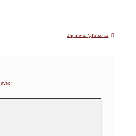
Article
Japaleño @tabasco
suivant :
s avec
*