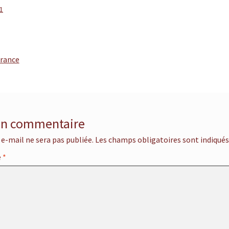
21
rance
n
 un commentaire
 e-mail ne sera pas publiée.
Les champs obligatoires sont indiqué
e
*