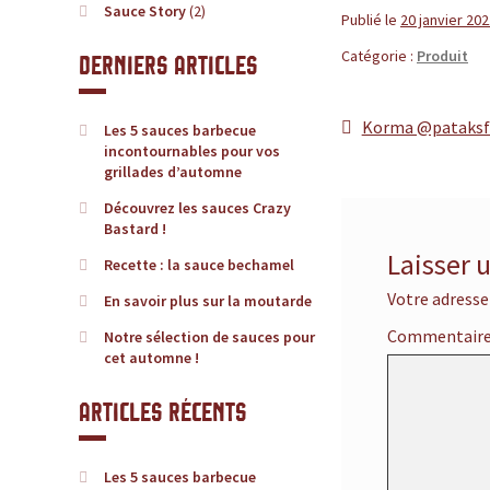
u
Sauce Story
(2)
Publié le
20 janvier 20
c
Catégorie :
Produit
Derniers articles
e
Article
Korma @pataksf
Navigatio
Les 5 sauces barbecue
,
précédent :
incontournables pour vos
grillades d’automne
de
l
Découvrez les sauces Crazy
l’article
Bastard !
e
Laisser
Recette : la sauce bechamel
Votre adresse
En savoir plus sur la moutarde
s
Commentair
Notre sélection de sauces pour
i
cet automne !
t
Articles récents
e
Les 5 sauces barbecue