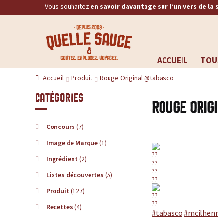
Vous souhaitez
en savoir davantage sur l’univers de la 
Q
RECHERCHE
u
ACCUEIL
TOU
Aller
Aller
e
Accueil
Produit
Rouge Original @tabasco
à
au
la
contenu
l
Catégories
Rouge Orig
navigation
l
Concours
(7)
e
Image de Marque
(1)
Ingrédient
(2)
S
Listes découvertes
(5)
a
Produit
(127)
Recettes
(4)
#tabasco
#mcilhen