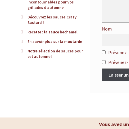
incontournables pour vos
d
grillades d’automne
Découvrez les sauces Crazy
e
Bastard !
Nom
Recette : la sauce bechamel
r
En savoir plus sur la moutarde
é
Notre sélection de sauces pour
Prévenez-
cet automne !
f
Prévenez-m
é
r
e
n
Vous avez un