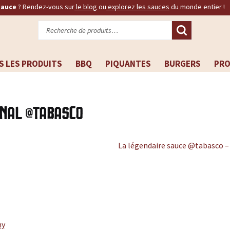
sauce
? Rendez-vous sur
le blog
ou
explorez les sauces
du monde entier !
Recherche
pour :
S LES PRODUITS
BBQ
PIQUANTES
BURGERS
PR
inal @tabasco
La légendaire sauce @tabasco – R
ny