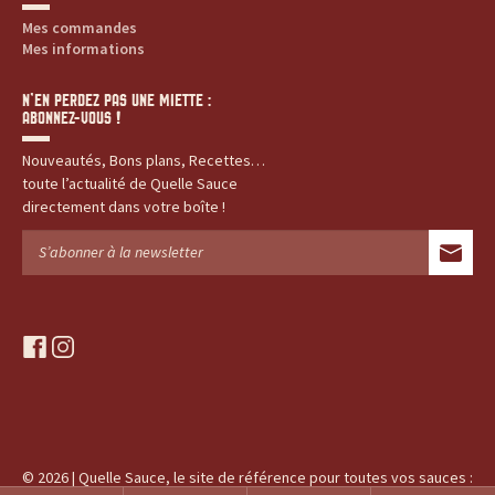
Mes commandes
Mes informations
N’EN PERDEZ PAS UNE MIETTE :
ABONNEZ-VOUS !
Nouveautés, Bons plans, Recettes…
toute l’actualité de Quelle Sauce
directement dans votre boîte !
f
i
a
n
c
s
e
t
b
a
o
g
© 2026 | Quelle Sauce, le site de référence pour toutes vos sauces :
o
r