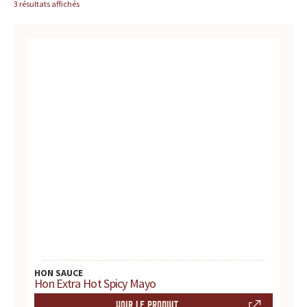
c
3 résultats affichés
BLOG
e
,
l
e
s
i
t
e
d
HON SAUCE
Hon Extra Hot Spicy Mayo
e
VOIR LE PRODUIT