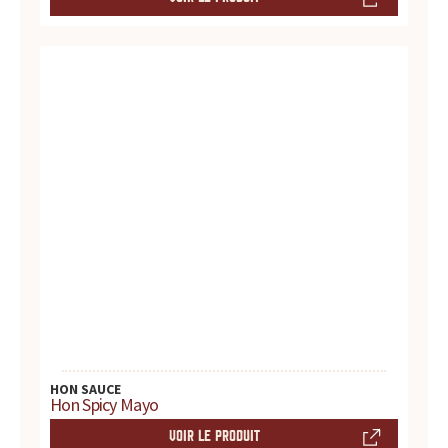
r
é
f
é
r
e
n
c
e
HON SAUCE
p
Hon Spicy Mayo
o
VOIR LE PRODUIT