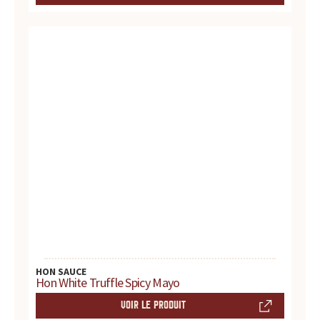
u
r
t
o
u
t
e
s
v
HON SAUCE
Hon White Truffle Spicy Mayo
o
VOIR LE PRODUIT