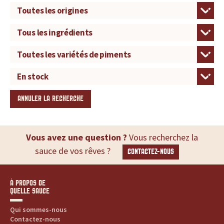
d
u
i
t
s
ANNULER LA RECHERCHE
,
r
Vous avez une question ?
Vous recherchez la
sauce de vos rêves ?
CONTACTEZ-NOUS
e
c
À PROPOS DE
QUELLE SAUCE
e
Qui sommes-nous
t
Contactez-nous