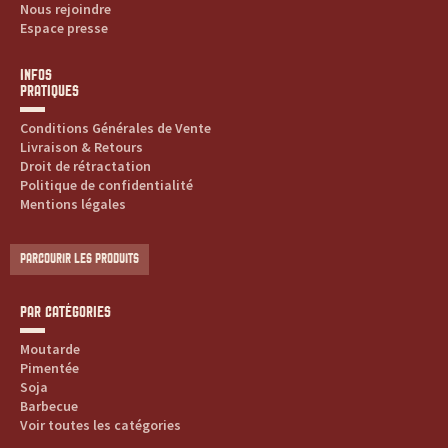
Nous rejoindre
Espace presse
t
e
INFOS
PRATIQUES
s
Conditions Générales de Vente
Livraison & Retours
,
Droit de rétractation
Politique de confidentialité
h
Mentions légales
i
PARCOURIR LES PRODUITS
s
PAR CATÉGORIES
t
Moutarde
o
Pimentée
Soja
Barbecue
i
Voir toutes les catégories