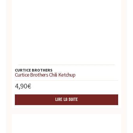
s
s
a
u
c
e
CURTICE BROTHERS
Curtice Brothers Chili Ketchup
s
4,90
€
:
p
LIRE LA SUITE
r
o