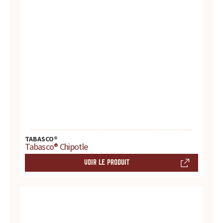
d
u
i
t
s
,
r
TABASCO®
Tabasco® Chipotle
e
VOIR LE PRODUIT
c
e
t