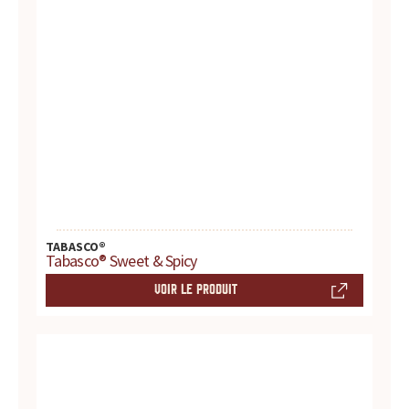
t
e
s
,
h
i
TABASCO®
s
Tabasco® Sweet & Spicy
VOIR LE PRODUIT
t
o
i