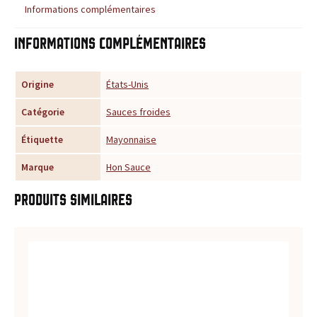
Informations complémentaires
u
Informations complémentaires
r
t
Origine
États-Unis
o
Catégorie
Sauces froides
u
Étiquette
Mayonnaise
Marque
Hon Sauce
t
e
Produits similaires
s
v
o