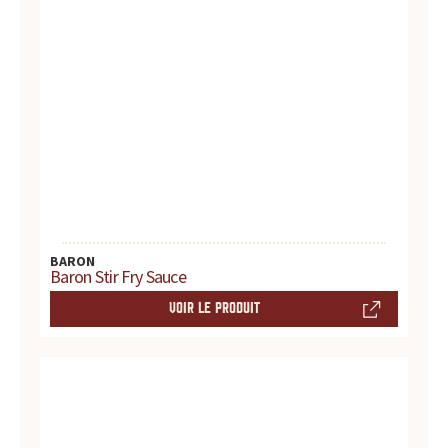
r
e
s
.
.
.
BARON
Baron Stir Fry Sauce
VOIR LE PRODUIT