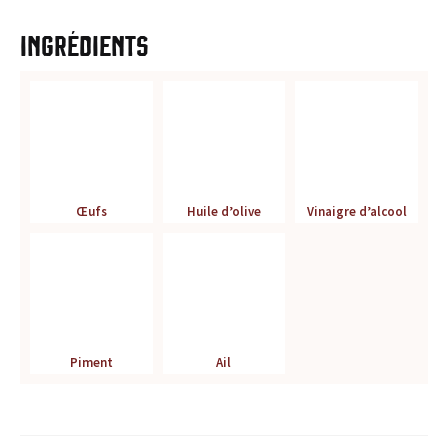
r
Ingrédients
é
f
é
r
Œufs
Huile d’olive
Vinaigre d’alcool
e
n
c
e
Piment
Ail
p
o