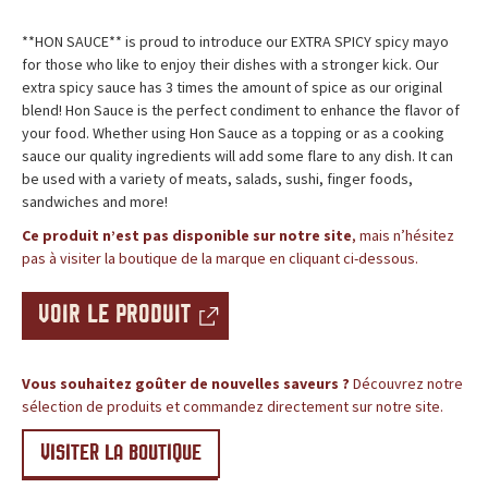
c
BLOG
**HON SAUCE** is proud to introduce our EXTRA SPICY spicy mayo
e
for those who like to enjoy their dishes with a stronger kick. Our
extra spicy sauce has 3 times the amount of spice as our original
,
blend! Hon Sauce is the perfect condiment to enhance the flavor of
your food. Whether using Hon Sauce as a topping or as a cooking
l
sauce our quality ingredients will add some flare to any dish. It can
be used with a variety of meats, salads, sushi, finger foods,
e
sandwiches and more!
s
Ce produit n’est pas disponible sur notre site
, mais n’hésitez
pas à visiter la boutique de la marque en cliquant ci-dessous.
i
VOIR LE PRODUIT
t
e
Vous souhaitez goûter de nouvelles saveurs ?
Découvrez notre
sélection de produits et commandez directement sur notre site.
d
VISITER LA BOUTIQUE
e