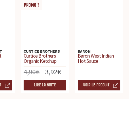
PROMO !
T
CURTICE BROTHERS
BARON
t
Curtice Brothers
Baron West Indian
Organic Ketchup
Hot Sauce
Le
Le
4,90
€
3,92
€
prix
prix
T
LIRE LA SUITE
VOIR LE PRODUIT
initial
actuel
était :
est :
4,90€.
3,92€.