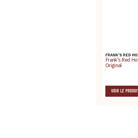
c
e
p
o
FRANK'S RED HO
Frank’s Red Ho
u
Original
r
t
VOIR LE PRODUI
o
u