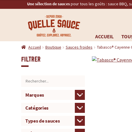
Une sélection de sauces
pour tous les goûts : sauce BBQ, 
Q
RECHERCHE
u
ACCUEIL
TOUS
Aller
Aller
e
Accueil
Boutique
Sauces froides
Tabasco® Cayenne G
à
au
la
contenu
l
Filtrer
navigation
l
e
S
a