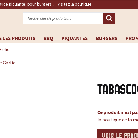
sauce piquante, pour burgers…
Visitez la boutique
Recherche
pour :
 LES PRODUITS
BBQ
PIQUANTES
BURGERS
PRO
arlic
Tabasco
Ce produit n’est pa
la boutique de la m
VOIR LE PROD