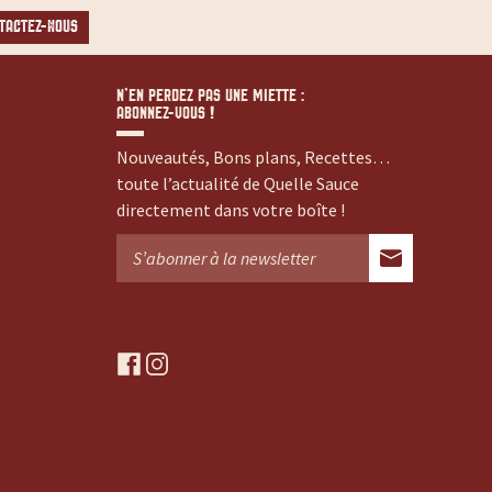
TACTEZ-NOUS
N’EN PERDEZ PAS UNE MIETTE :
ABONNEZ-VOUS !
Nouveautés, Bons plans, Recettes…
toute l’actualité de Quelle Sauce
directement dans votre boîte !
f
i
a
n
c
s
e
t
b
a