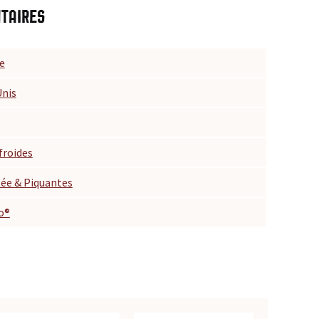
taires
e
Unis
froides
ée & Piquantes
o®