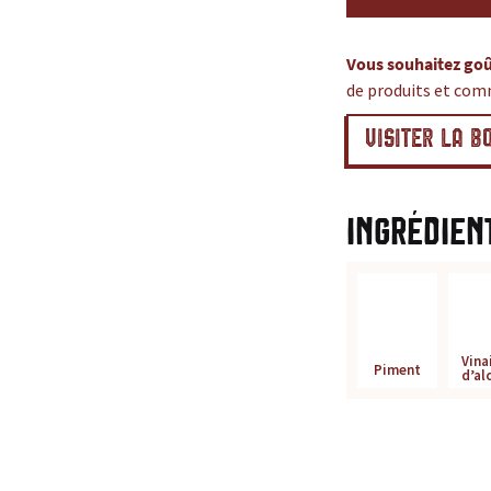
Vous souhaitez goû
de produits et com
VISITER LA B
Ingrédien
Vina
Piment
d’al