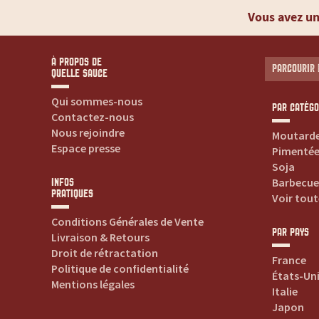
t
Vous avez un
e
s
À PROPOS DE
PARCOURIR 
QUELLE SAUCE
v
Qui sommes-nous
PAR CATÉGO
Contactez-nous
o
Nous rejoindre
Moutard
Espace presse
Pimenté
s
Soja
Barbecue
INFOS
PRATIQUES
s
Voir tout
Conditions Générales de Vente
a
PAR PAYS
Livraison & Retours
Droit de rétractation
France
u
Politique de confidentialité
États-Un
Mentions légales
Italie
c
Japon