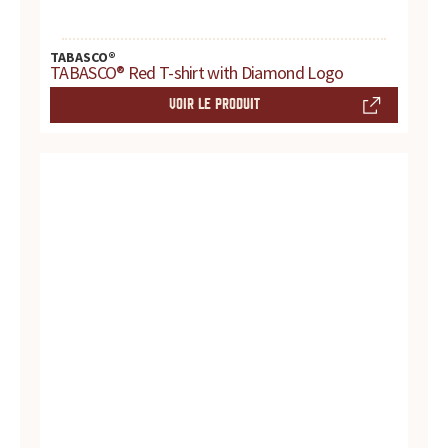
s
s
TABASCO®
TABASCO® Red T-shirt with Diamond Logo
a
VOIR LE PRODUIT
u
c
e
s
:
p
r
o