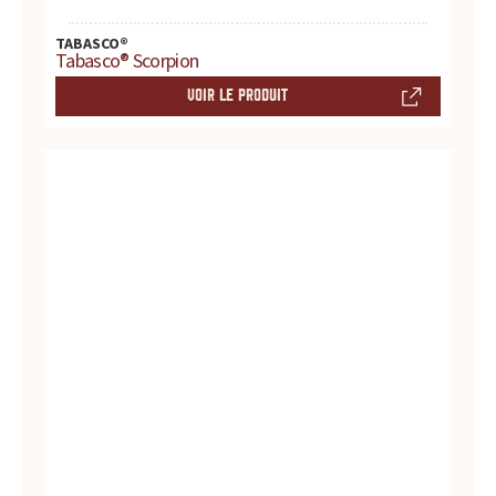
t
TABASCO®
Tabasco® Scorpion
e
VOIR LE PRODUIT
s
,
h
i
s
t
o
i