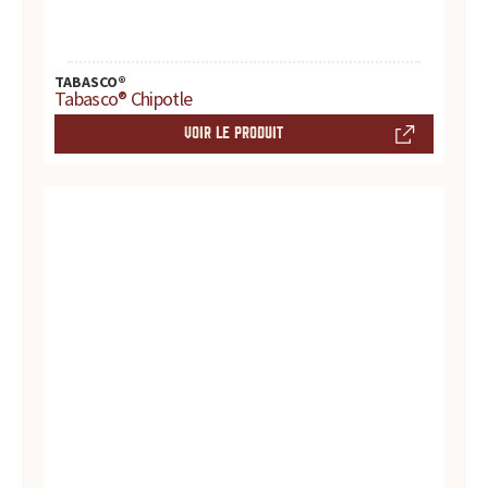
r
é
TABASCO®
Tabasco® Chipotle
f
VOIR LE PRODUIT
é
r
e
n
c
e
p
o