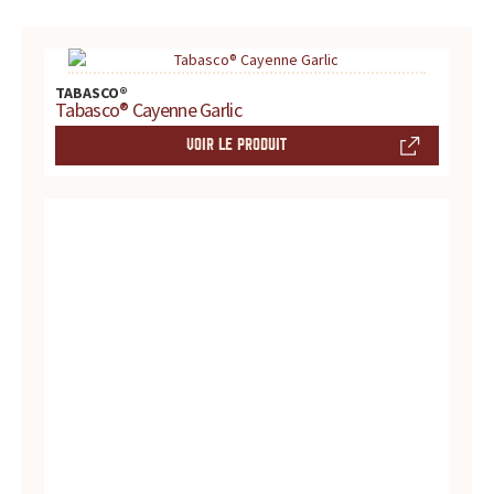
c
BLOG
e
TABASCO®
,
Tabasco® Cayenne Garlic
l
VOIR LE PRODUIT
e
s
i
t
e
d
e