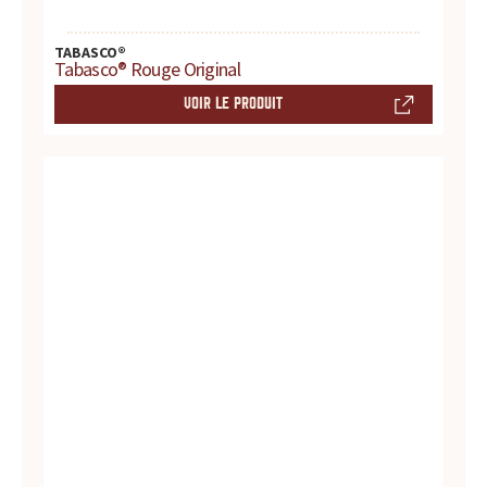
d
TABASCO®
u
Tabasco® Rouge Original
VOIR LE PRODUIT
i
t
s
,
r
e
c
e
t