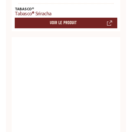
r
TABASCO®
e
Tabasco® Sriracha
VOIR LE PRODUIT
s
.
.
.