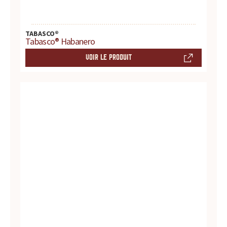
u
TABASCO®
r
Tabasco® Habanero
t
VOIR LE PRODUIT
o
u
t
e
s
v
o