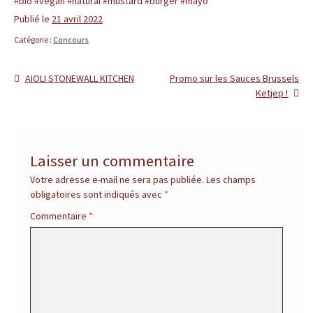
#bio #vegan #natural #mustard #burger #mayo
r
Publié le
21 avril 2022
é
Catégorie :
Concours
f
Article
Article
AIOLI STONEWALL KITCHEN
Promo sur les Sauces Brussels
Navigation
précédent :
suivant :
Ketjep !
é
de
r
l’article
e
Laisser un commentaire
Votre adresse e-mail ne sera pas publiée.
Les champs
n
obligatoires sont indiqués avec
*
c
Commentaire
*
e
p
o