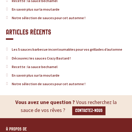
Recette : la sauce bechamel
d
En savoir plus sur la moutarde
u
Notre sélection de sauces pour cet automne !
i
Articles récents
t
Les 5 sauces barbecue incontournables pour vos grillades d’automne
s
Découvrez les sauces Crazy Bastard !
,
Recette : la sauce bechamel
En savoir plus sur la moutarde
r
Notre sélection de sauces pour cet automne !
e
Vous avez une question ?
Vous recherchez la
c
sauce de vos rêves ?
CONTACTEZ-NOUS
e
t
À PROPOS DE