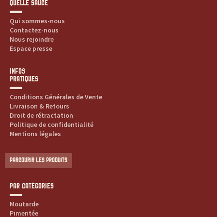
QUELLE SAUCE
t
Qui sommes-nous
Contactez-nous
e
Nous rejoindre
Espace presse
s
INFOS
,
PRATIQUES
h
Conditions Générales de Vente
Livraison & Retours
i
Droit de rétractation
Politique de confidentialité
Mentions légales
s
t
PARCOURIR LES PRODUITS
o
PAR CATÉGORIES
i
Moutarde
Pimentée