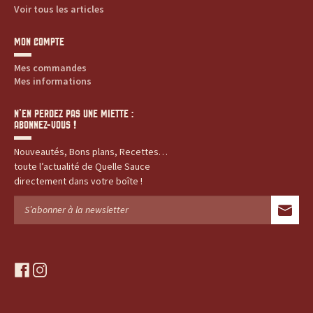
Voir tous les articles
MON COMPTE
Mes commandes
Mes informations
N’EN PERDEZ PAS UNE MIETTE :
ABONNEZ-VOUS !
Nouveautés, Bons plans, Recettes…
toute l’actualité de Quelle Sauce
directement dans votre boîte !
f
i
a
n
c
s
e
t