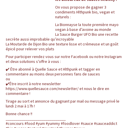
c
BLOG
On vous propose de gagner 3
condiments Hlthpunk bio, vegan et
e
naturels :
,
La Bionnayse la toute première mayo
vegan à base d’avoine au monde
La Sauce Burger UFO Bio une recette
l
secrète aussi improbable qu’incroyable
La Moutarde de Dijon Bio une texture lisse et crémeuse et un goût
e
épicé pour relever vos plats
Pour participer rendez vous sur notre Facebook ou notre Instagram
s
et deux solutions s’offre à vous :
✔️ Être abonné à Quelle Sauce et Hlthpunk et tagger en
i
commentaire au moins deux personnes fans de sauces
ou
✔️Être inscrit à notre newsletter
t
https://www.quellesauce.com/newsletter/ et nous le dire en
commentaire !
e
Tirage au sort et annonce du gagnant par mail ou message privé le
lundi 2 mai à 17h !
d
Bonne chance !!
______________________________
e
#concours #food #yum #yummy #foodlover #sauce #sauceaddict