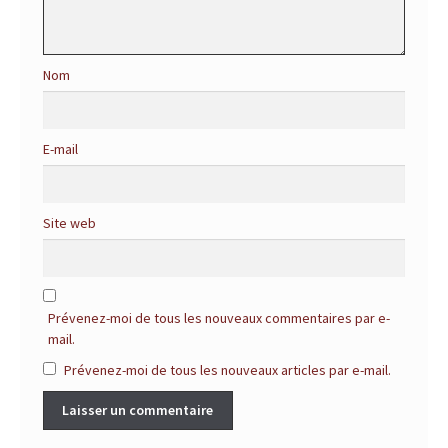
u
r
Nom
t
E-mail
o
u
Site web
t
e
Prévenez-moi de tous les nouveaux commentaires par e-
s
mail.
v
Prévenez-moi de tous les nouveaux articles par e-mail.
o