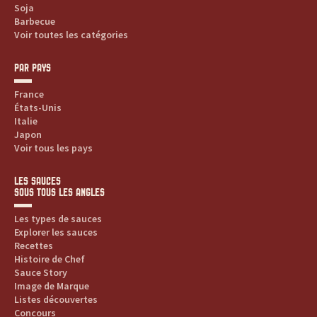
r
Soja
Barbecue
e
Voir toutes les catégories
s
PAR PAYS
.
France
États-Unis
.
Italie
Japon
Voir tous les pays
.
LES SAUCES
SOUS TOUS LES ANGLES
Les types de sauces
Explorer les sauces
Recettes
Histoire de Chef
Sauce Story
Image de Marque
Listes découvertes
Concours