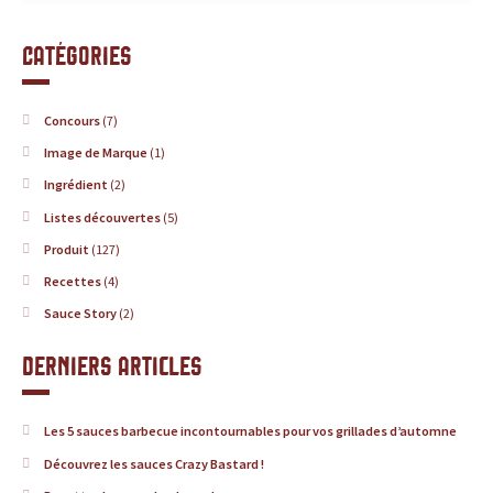
s
s
Catégories
a
Concours
(7)
u
Image de Marque
(1)
c
Ingrédient
(2)
Listes découvertes
(5)
e
Produit
(127)
s
Recettes
(4)
Sauce Story
(2)
:
Derniers articles
p
r
Les 5 sauces barbecue incontournables pour vos grillades d’automne
o
Découvrez les sauces Crazy Bastard !