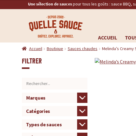
Une sélection de sauces
pour tous les goûts : sauce BBQ, 
Q
RECHERCHE
u
ACCUEIL
TOUS
Aller
Aller
e
Accueil
Boutique
Sauces chaudes
Melinda’s Creamy 
à
au
la
contenu
l
Filtrer
navigation
l
e
S
a