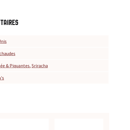
taires
Unis
 chaudes
ée & Piquantes
,
Sriracha
's