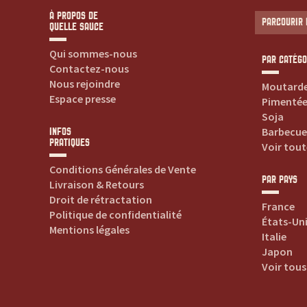
t
À PROPOS DE
PARCOURIR 
e
QUELLE SAUCE
Qui sommes-nous
s
PAR CATÉGO
Contactez-nous
Nous rejoindre
Moutard
v
Espace presse
Pimenté
Soja
o
Barbecue
INFOS
PRATIQUES
Voir tout
s
Conditions Générales de Vente
PAR PAYS
Livraison & Retours
s
Droit de rétractation
France
Politique de confidentialité
États-Un
a
Mentions légales
Italie
Japon
u
Voir tous
c