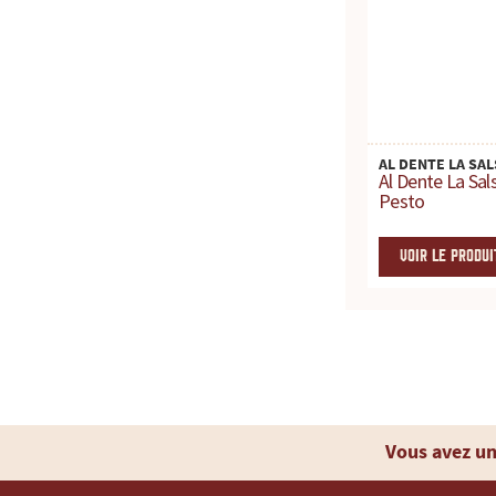
c
e
p
AL DENTE LA SAL
o
Al Dente La Sal
Pesto
u
VOIR LE PRODUI
r
t
o
u
Vous avez un