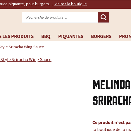
sauce piquante, pour burgers…
Visitez la boutique
Recherche
pour :
 LES PRODUITS
BBQ
PIQUANTES
BURGERS
PRO
Style Sriracha Wing Sauce
Melinda
Srirach
Ce produit n’est pa
la boutique de la m