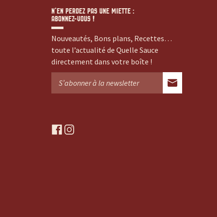
N’EN PERDEZ PAS UNE MIETTE :
ABONNEZ-VOUS !
Nouveautés, Bons plans, Recettes…
toute l’actualité de Quelle Sauce
directement dans votre boîte !
f
i
a
n
c
s
e
t
b
a
o
g
o
r
k
a