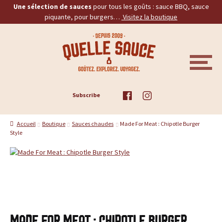
Une sélection de sauces
pour tous les goûts : sauce BBQ, sauce
piquante, pour burgers…
Visitez la boutique
Aller
Aller
Q
à
au
la
contenu
u
navigation
M
E
e
N
U
ACCUEIL
Subscribe
l
TOUS LES PRODUITS
l
Accueil
Boutique
Sauces chaudes
Made For Meat : Chipotle Burger
Style
BBQ
e
PIQUANTES
S
a
BURGERS
u
PROMOS
Made For Meat : Chipotle Burger