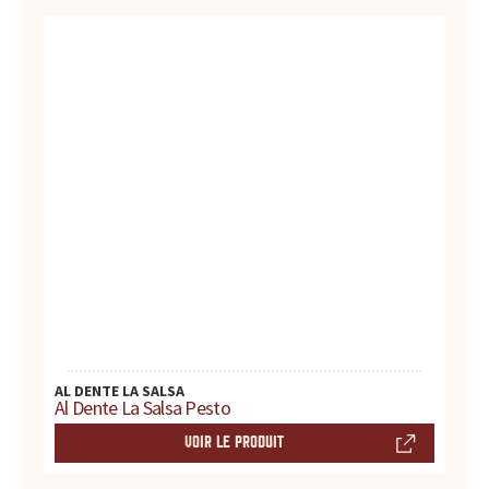
r
e
s
.
.
.
AL DENTE LA SALSA
Al Dente La Salsa Pesto
VOIR LE PRODUIT