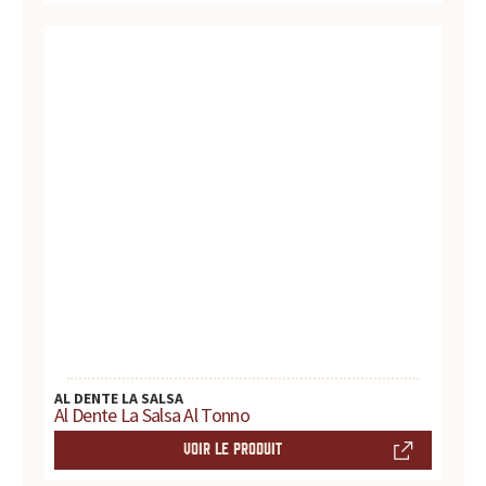
t
e
s
,
h
i
s
t
o
AL DENTE LA SALSA
Al Dente La Salsa Al Tonno
i
VOIR LE PRODUIT