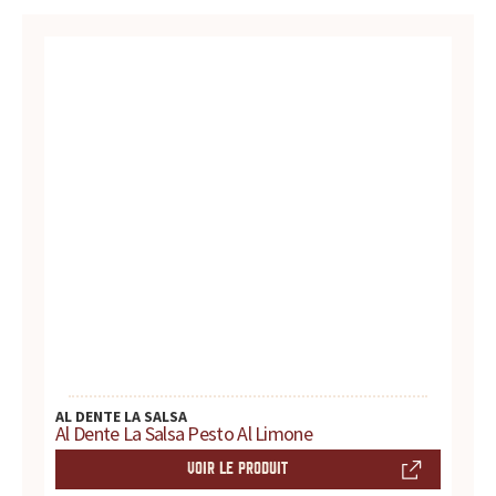
d
u
i
t
s
,
r
e
c
AL DENTE LA SALSA
Al Dente La Salsa Pesto Al Limone
e
VOIR LE PRODUIT
t