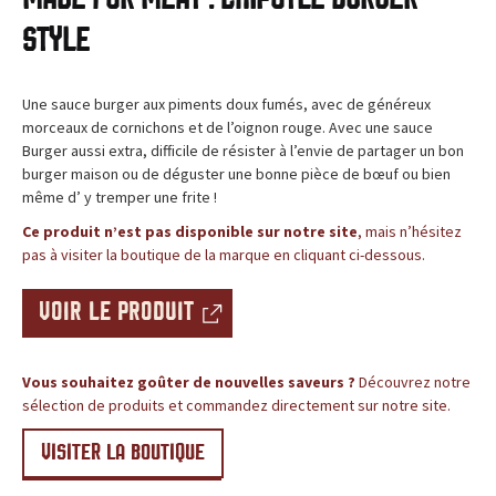
c
BLOG
Style
e
,
Une sauce burger aux piments doux fumés, avec de généreux
morceaux de cornichons et de l’oignon rouge. Avec une sauce
l
Burger aussi extra, difficile de résister à l’envie de partager un bon
burger maison ou de déguster une bonne pièce de bœuf ou bien
e
même d’ y tremper une frite !
Ce produit n’est pas disponible sur notre site
, mais n’hésitez
s
pas à visiter la boutique de la marque en cliquant ci-dessous.
i
VOIR LE PRODUIT
t
e
Vous souhaitez goûter de nouvelles saveurs ?
Découvrez notre
sélection de produits et commandez directement sur notre site.
d
VISITER LA BOUTIQUE
e