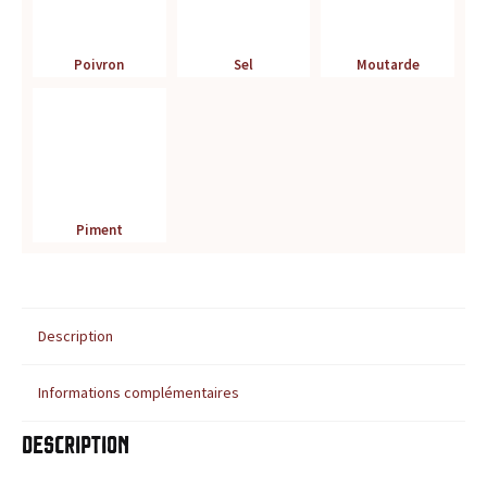
u
Poivron
Sel
Moutarde
r
t
o
u
Piment
t
e
Description
s
Informations complémentaires
v
o
Description