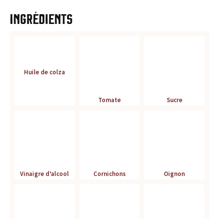
r
Ingrédients
é
f
é
Huile de colza
r
Tomate
Sucre
e
n
c
e
Vinaigre d’alcool
Cornichons
Oignon
p
o