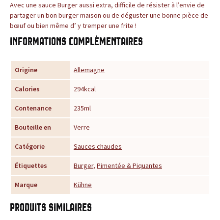
s
Avec une sauce Burger aussi extra, difficile de résister à l’envie de
partager un bon burger maison ou de déguster une bonne pièce de
s
bœuf ou bien même d’ y tremper une frite !
Informations complémentaires
a
u
Origine
Allemagne
c
Calories
294kcal
e
Contenance
235ml
s
Bouteille en
Verre
:
Catégorie
Sauces chaudes
p
Étiquettes
Burger
,
Pimentée & Piquantes
Marque
Kühne
r
o
Produits similaires