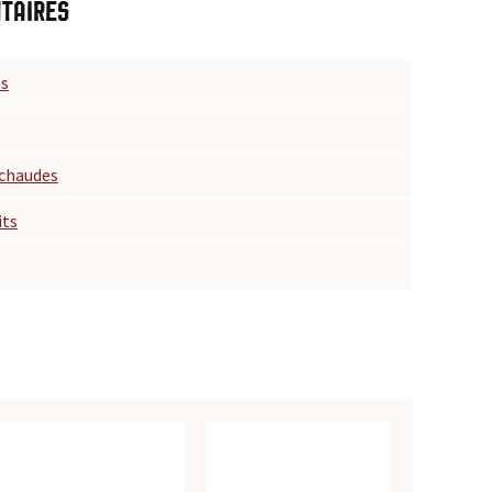
taires
es
 chaudes
its