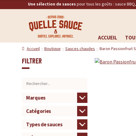
Une sélection de sauces
pour tous les goûts : sauce BBQ
Q
RECHERCHE
u
ACCUEIL
TOU
Aller
Aller
e
Accueil
Boutique
Sauces chaudes
Baron Passionfruit 
à
au
la
contenu
l
Filtrer
navigation
l
e
S
a