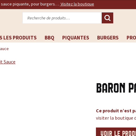
, sauce piquante, pour burgers…
Visitez la boutique
Recherche
pour :
S LES PRODUITS
BBQ
PIQUANTES
BURGERS
PR
Sauce
Baron P
Ce produit n’est p
visiter la boutique 
VOIR LE PROD