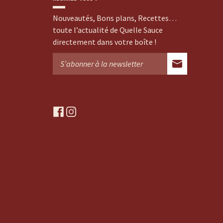
Nouveautés, Bons plans, Recettes…
toute l’actualité de Quelle Sauce
directement dans votre boîte !
f
i
a
n
c
s
e
t
b
a
o
g
o
r
k
a
m