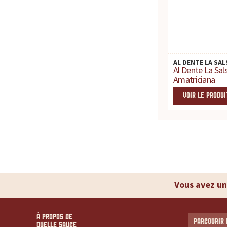
c
e
p
AL DENTE LA SAL
Al Dente La Sal
o
Amatriciana
VOIR LE PRODUI
u
r
t
o
Vous avez un
u
À PROPOS DE
PARCOURIR 
QUELLE SAUCE