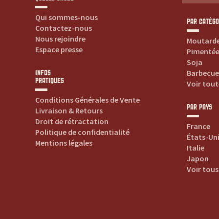
t
Qui sommes-nous
e
PAR CATÉGO
Contactez-nous
Nous rejoindre
Moutard
s
Espace presse
Pimenté
Soja
v
Barbecue
INFOS
PRATIQUES
Voir tout
o
Conditions Générales de Vente
PAR PAYS
Livraison & Retours
s
Droit de rétractation
France
Politique de confidentialité
s
États-Un
Mentions légales
Italie
Japon
a
Voir tous
u
c