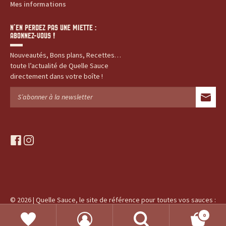
Mes informations
N’EN PERDEZ PAS UNE MIETTE :
ABONNEZ-VOUS !
Nouveautés, Bons plans, Recettes…
toute l’actualité de Quelle Sauce
directement dans votre boîte !
f
i
a
n
c
s
e
t
b
a
o
g
© 2026 | Quelle Sauce, le site de référence pour toutes vos sauces :
o
r
produits, recettes, histoires...
k
a
0
RECHERCHE
m
Recherche