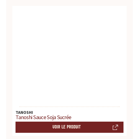
d
u
i
t
s
,
r
e
c
TANOSHI
Tanoshi Sauce Soja Sucrée
e
VOIR LE PRODUIT
t