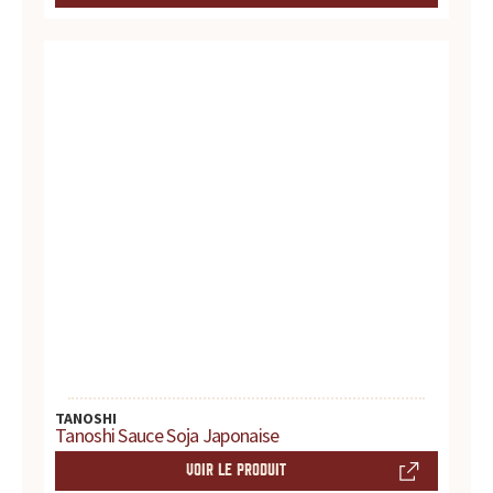
u
r
t
o
u
t
e
s
v
TANOSHI
Tanoshi Sauce Soja Japonaise
o
VOIR LE PRODUIT