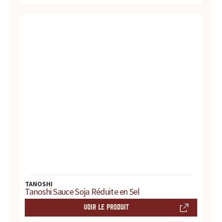
s
s
a
u
c
e
s
:
p
TANOSHI
r
Tanoshi Sauce Soja Réduite en Sel
VOIR LE PRODUIT
o