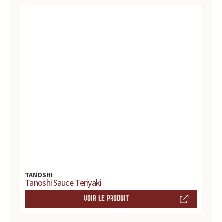
t
e
s
,
h
i
s
t
TANOSHI
o
Tanoshi Sauce Teriyaki
VOIR LE PRODUIT
i