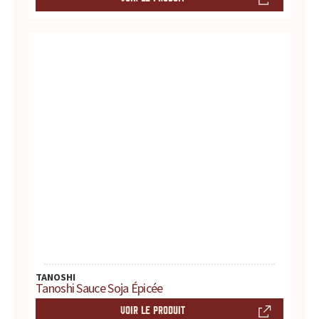
r
é
f
é
r
e
n
c
e
TANOSHI
p
Tanoshi Sauce Soja Épicée
o
VOIR LE PRODUIT