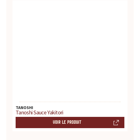
r
e
s
.
.
.
TANOSHI
Tanoshi Sauce Yakitori
VOIR LE PRODUIT