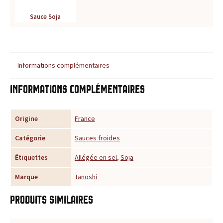
r
Sauce Soja
é
f
Informations complémentaires
é
Informations complémentaires
r
e
Origine
France
n
Catégorie
Sauces froides
c
Étiquettes
Allégée en sel
,
Soja
e
Marque
Tanoshi
p
Produits similaires
o