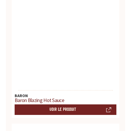
t
e
s
,
h
i
s
t
BARON
Baron Blazing Hot Sauce
o
VOIR LE PRODUIT
i