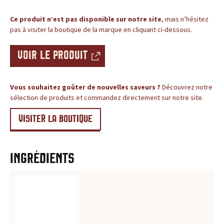
c
BLOG
Ce produit n’est pas disponible sur notre site
, mais n’hésitez
e
pas à visiter la boutique de la marque en cliquant ci-dessous.
,
VOIR LE PRODUIT
l
e
Vous souhaitez goûter de nouvelles saveurs ?
Découvrez notre
sélection de produits et commandez directement sur notre site.
s
VISITER LA BOUTIQUE
i
t
Ingrédients
e
d
e