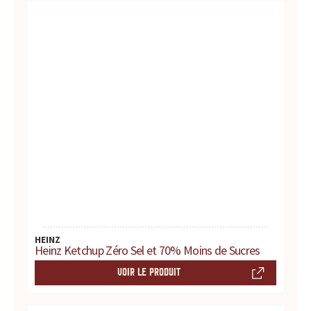
s
s
a
u
c
e
s
:
p
HEINZ
Heinz Ketchup Zéro Sel et 70% Moins de Sucres
r
VOIR LE PRODUIT
o