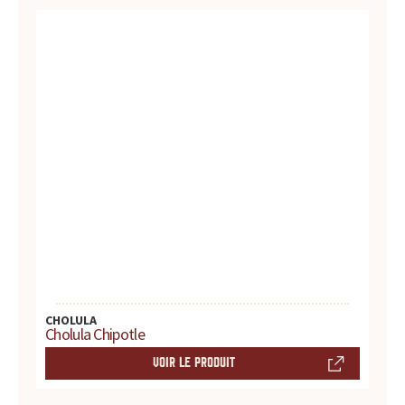
u
r
t
o
u
t
e
s
CHOLULA
v
Cholula Chipotle
VOIR LE PRODUIT
o