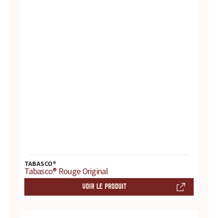
d
u
i
t
s
,
r
e
TABASCO®
Tabasco® Rouge Original
c
VOIR LE PRODUIT
e
t