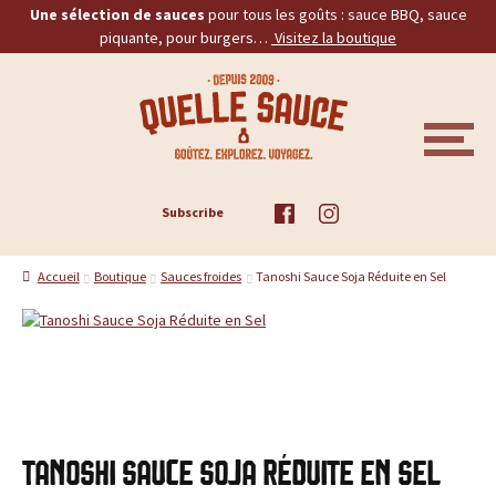
Une sélection de sauces
pour tous les goûts : sauce BBQ, sauce
piquante, pour burgers…
Visitez la boutique
Aller
Aller
Q
à
au
la
contenu
u
navigation
M
E
e
N
U
ACCUEIL
Subscribe
l
TOUS LES PRODUITS
l
Accueil
Boutique
Sauces froides
Tanoshi Sauce Soja Réduite en Sel
BBQ
e
PIQUANTES
S
a
BURGERS
u
PROMOS
Tanoshi Sauce Soja Réduite en Sel