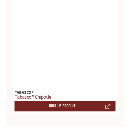
r
e
s
.
.
.
TABASCO®
Tabasco® Chipotle
VOIR LE PRODUIT