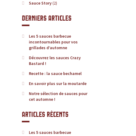
u
Sauce Story
(2)
c
Derniers articles
e
Les 5 sauces barbecue
,
incontournables pour vos
grillades d’automne
l
Découvrez les sauces Crazy
Bastard !
e
Recette : la sauce bechamel
En savoir plus sur la moutarde
s
Notre sélection de sauces pour
i
cet automne !
t
Articles récents
e
Les 5 sauces barbecue