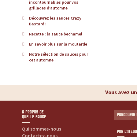
incontournables pour vos
d
grillades d’automne
Découvrez les sauces Crazy
e
Bastard !
Recette : la sauce bechamel
r
En savoir plus sur la moutarde
é
Notre sélection de sauces pour
cet automne !
f
é
Vous avez un
r
e
À PROPOS DE
PARCOURIR 
QUELLE SAUCE
n
Qui sommes-nous
PAR CATÉGO
Contactez-nous