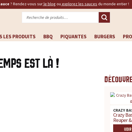
sauce
? Rendez-vous sur
le blog
ou
explorez les sauces
du monde entier !
Recherche
pour :
S LES PRODUITS
BBQ
PIQUANTES
BURGERS
PR
emps est là !
Découvre
CRAZY BA
Crazy Bas
Reaper &
VOIR