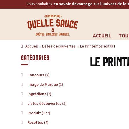
Vous souhaitez
en savoir davantage sur l’univers de la 
Q
RECHERCHE
u
ACCUEIL
TOU
Aller
Aller
e
Accueil
Listes découvertes
Le Printemps est là !
à
au
la
contenu
l
Catégories
Le Print
navigation
l
Concours
(7)
e
Image de Marque
(1)
Ingrédient
(2)
S
Listes découvertes
(5)
a
Produit
(127)
Recettes
(4)