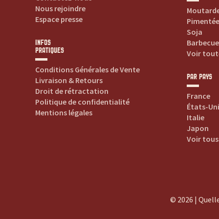
c
Nous rejoindre
Moutard
Espace presse
Pimenté
e
Soja
Barbecue
INFOS
p
PRATIQUES
Voir tout
Conditions Générales de Vente
o
PAR PAYS
Livraison & Retours
Droit de rétractation
France
u
Politique de confidentialité
États-Un
Mentions légales
Italie
r
Japon
Voir tous
t
o
u
© 2026 | Quelle