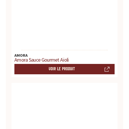
d
u
i
t
s
AMORA
Amora Sauce Gourmet Aïoli
,
VOIR LE PRODUIT
r
e
c
e
t