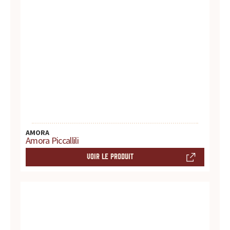
u
r
t
o
u
t
AMORA
Amora Piccallili
e
VOIR LE PRODUIT
s
v
o