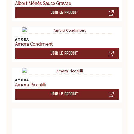
Albert Ménès Sauce Gravlax
r
VOIR LE PRODUIT
é
f
AMORA
é
Amora Condiment
VOIR LE PRODUIT
r
e
n
AMORA
Amora Piccalilli
c
VOIR LE PRODUIT
e
p
o