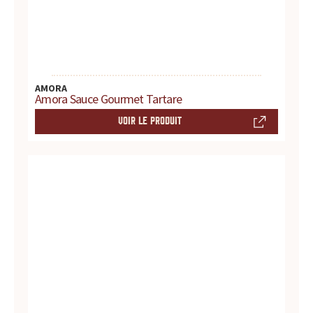
r
e
s
AMORA
.
Amora Sauce Gourmet Tartare
.
VOIR LE PRODUIT
.