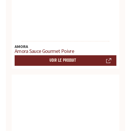
t
e
s
,
AMORA
Amora Sauce Gourmet Poivre
h
VOIR LE PRODUIT
i
s
t
o
i