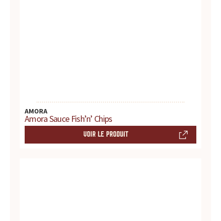
s
s
a
u
c
e
AMORA
Amora Sauce Fish’n’ Chips
s
VOIR LE PRODUIT
:
p
r
o