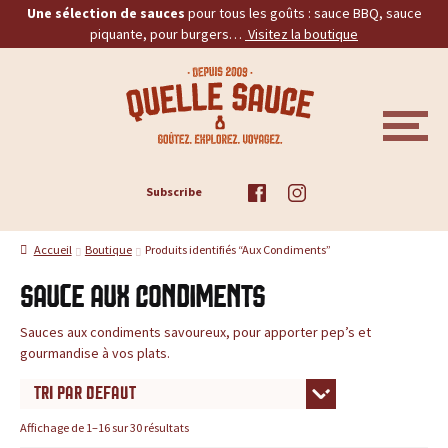
Une sélection de sauces
pour tous les goûts : sauce BBQ, sauce
piquante, pour burgers…
Visitez la boutique
Aller
Aller
Q
à
au
la
contenu
u
navigation
M
E
e
N
U
ACCUEIL
Subscribe
l
TOUS LES PRODUITS
l
Accueil
Boutique
Produits identifiés “Aux Condiments”
BBQ
e
Sauce Aux Condiments
PIQUANTES
S
Sauces aux condiments savoureux, pour apporter pep’s et
gourmandise à vos plats.
a
BURGERS
u
PROMOS
Affichage de 1–16 sur 30 résultats