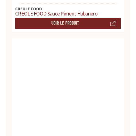
t
CREOLE FOOD
CREOLE FOOD Sauce Piment Habanero
e
VOIR LE PRODUIT
s
,
h
i
s
t
o
i