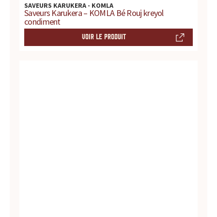
s
SAVEURS KARUKERA - KOMLA
Saveurs Karukera – KOMLA Bé Rouj kreyol
s
condiment
VOIR LE PRODUIT
a
u
c
e
s
:
p
r
o