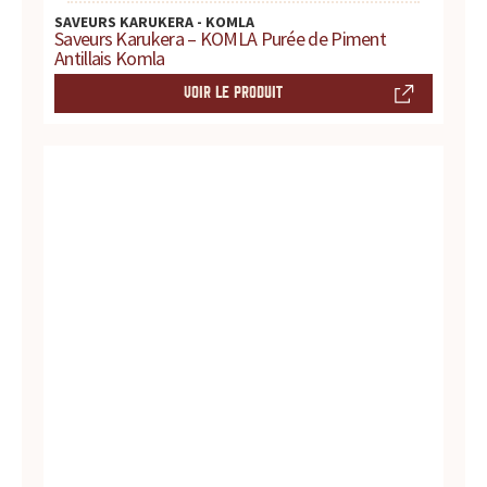
d
SAVEURS KARUKERA - KOMLA
Saveurs Karukera – KOMLA Purée de Piment
Antillais Komla
u
VOIR LE PRODUIT
i
t
s
,
r
e
c
e
t