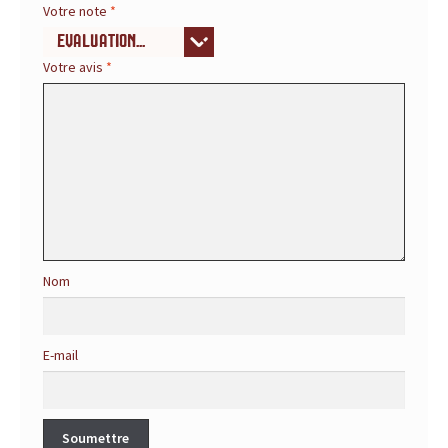
Votre note
*
r
é
Votre avis
*
f
é
r
e
n
Nom
c
e
E-mail
p
o