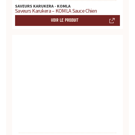
r
SAVEURS KARUKERA - KOMLA
Saveurs Karukera – KOMLA Sauce Chien
e
VOIR LE PRODUIT
s
.
.
.