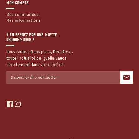
MON COMPTE
Mes commandes
Mes informations
N’EN PERDEZ PAS UNE MIETTE :
ABONNEZ-VOUS !
Nouveautés, Bons plans, Recettes…
toute l’actualité de Quelle Sauce
directement dans votre boîte !
f
i
a
n
c
s
e
t
b
a
o
g