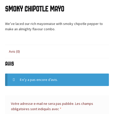
c
BLOG
Smoky Chipotle Mayo
e
,
We’ve laced our rich mayonnaise with smoky chipotle pepper to
make an almighty flavour combo.
l
e
Avis (0)
s
Avis
i
t
Il n’y a pas encore d’avis.
e
d
Votre adresse e-mail ne sera pas publiée.
Les champs
e
obligatoires sont indiqués avec
*