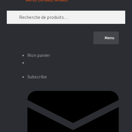
Recherche
pour :
Menu
Connexion / Inscription
Accueil
Mon panier
0,00
€
0 article
Tous les produits
Subscribe
BBQ
Piquantes
Burgers
Promos