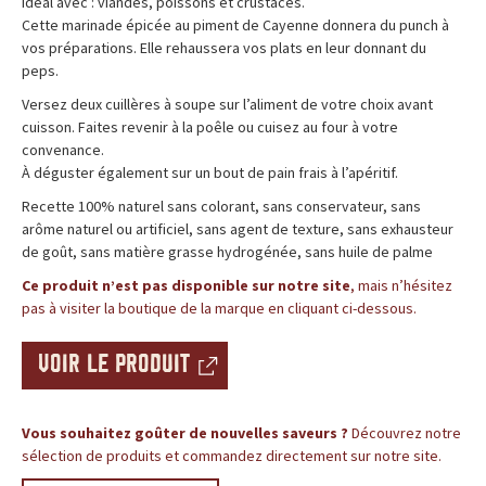
c
Idéal avec : viandes, poissons et crustacés.
BLOG
Cette marinade épicée au piment de Cayenne donnera du punch à
e
vos préparations. Elle rehaussera vos plats en leur donnant du
peps.
,
Versez deux cuillères à soupe sur l’aliment de votre choix avant
cuisson. Faites revenir à la poêle ou cuisez au four à votre
l
convenance.
À déguster également sur un bout de pain frais à l’apéritif.
e
Recette 100% naturel sans colorant, sans conservateur, sans
s
arôme naturel ou artificiel, sans agent de texture, sans exhausteur
de goût, sans matière grasse hydrogénée, sans huile de palme
i
Ce produit n’est pas disponible sur notre site
, mais n’hésitez
pas à visiter la boutique de la marque en cliquant ci-dessous.
t
VOIR LE PRODUIT
e
d
Vous souhaitez goûter de nouvelles saveurs ?
Découvrez notre
e
sélection de produits et commandez directement sur notre site.