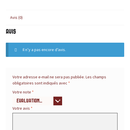
u
Avis (0)
r
Avis
t
o
Il n’y a pas encore d’avis.
u
t
Votre adresse e-mail ne sera pas publiée.
Les champs
e
obligatoires sont indiqués avec
*
Votre note
*
s
v
Votre avis
*
o