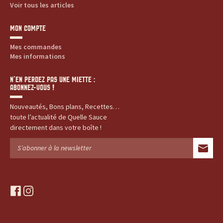
Voir tous les articles
MON COMPTE
Mes commandes
Mes informations
N’EN PERDEZ PAS UNE MIETTE :
ABONNEZ-VOUS !
Nouveautés, Bons plans, Recettes…
toute l’actualité de Quelle Sauce
directement dans votre boîte !
f
i
a
n
c
s
e
t