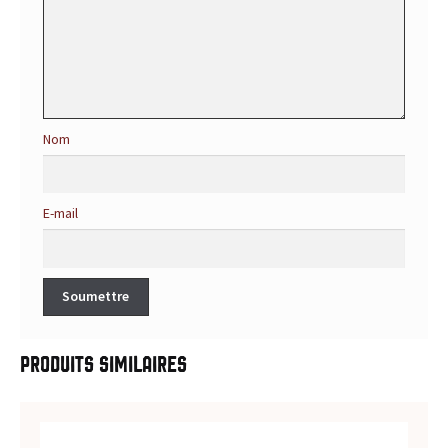
s
s
a
u
Nom
c
e
E-mail
s
:
p
Produits similaires
r
o