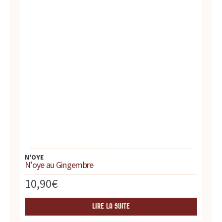
d
u
i
t
s
,
r
e
N'OYE
N’oye au Gingembre
c
10,90
€
e
LIRE LA SUITE
t