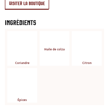
r
VISITER LA BOUTIQUE
é
Ingrédients
f
é
r
Huile de colza
e
Coriandre
Citron
n
c
e
p
Épices
o