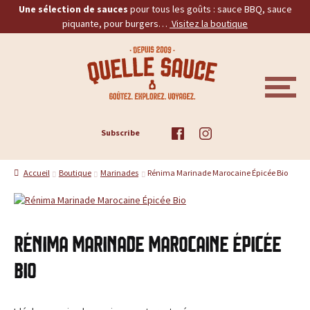
Une sélection de sauces
pour tous les goûts : sauce BBQ, sauce
piquante, pour burgers…
Visitez la boutique
Aller
Aller
Q
à
au
la
contenu
u
navigation
M
E
e
N
U
ACCUEIL
Subscribe
l
TOUS LES PRODUITS
l
Accueil
Boutique
Marinades
Rénima Marinade Marocaine Épicée Bio
BBQ
e
PIQUANTES
S
Rénima Marinade Marocaine Épicée
a
BURGERS
Bio
u
PROMOS