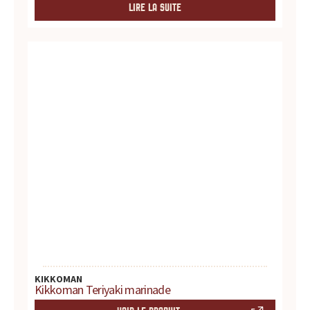
r
LIRE LA SUITE
e
s
.
.
.
KIKKOMAN
Kikkoman Teriyaki marinade