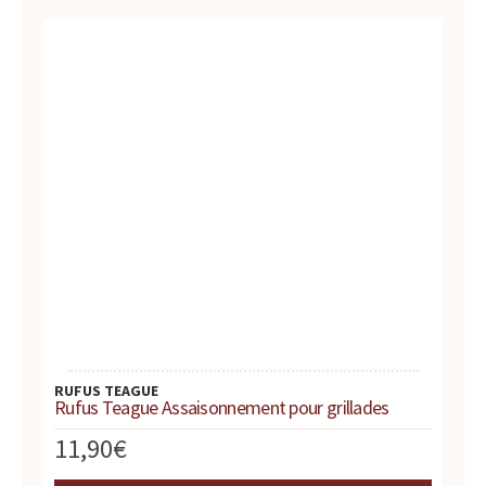
t
e
s
,
h
i
s
t
RUFUS TEAGUE
o
Rufus Teague Assaisonnement pour grillades
i
11,90
€