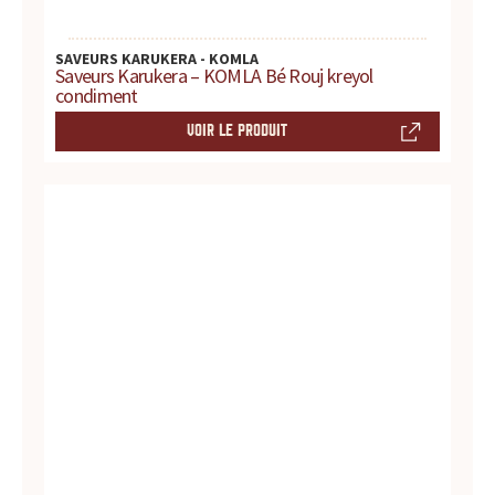
t
SAVEURS KARUKERA - KOMLA
Saveurs Karukera – KOMLA Bé Rouj kreyol
e
condiment
s
VOIR LE PRODUIT
,
h
i
s
t
o
i