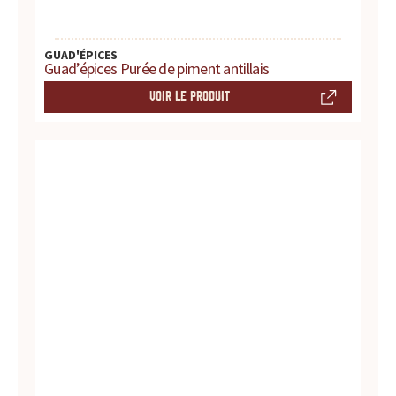
r
e
GUAD'ÉPICES
Guad’épices Purée de piment antillais
s
VOIR LE PRODUIT
.
.
.