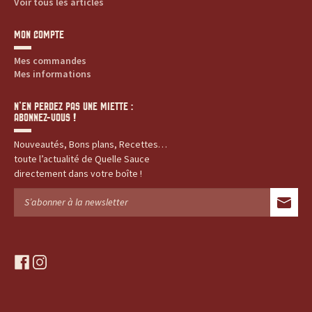
Voir tous les articles
MON COMPTE
Mes commandes
Mes informations
N’EN PERDEZ PAS UNE MIETTE :
ABONNEZ-VOUS !
Nouveautés, Bons plans, Recettes…
toute l’actualité de Quelle Sauce
directement dans votre boîte !
f
i
a
n
c
s
e
t