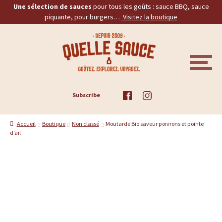
Une sélection de sauces
pour tous les goûts : sauce BBQ, sauce
piquante, pour burgers…
Visitez la boutique
Aller
Aller
Q
à
au
la
contenu
u
navigation
M
E
e
N
U
ACCUEIL
Subscribe
l
TOUS LES PRODUITS
l
Accueil
Boutique
Non classé
Moutarde Bio saveur poivrons et pointe
d’ail
BBQ
e
PIQUANTES
S
a
BURGERS
u
PROMOS