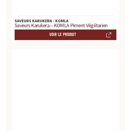
s
s
SAVEURS KARUKERA - KOMLA
Saveurs Karukera – KOMLA Piment Végétarien
a
VOIR LE PRODUIT
u
c
e
s
:
p
r
o