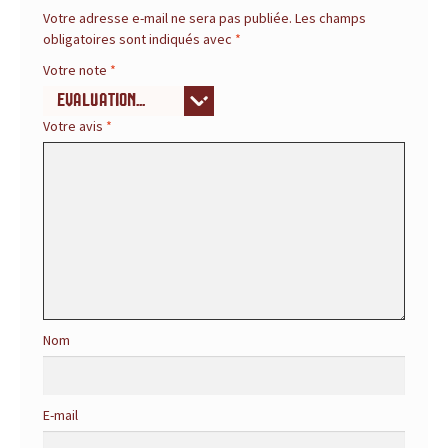
r
Votre adresse e-mail ne sera pas publiée.
Les champs
obligatoires sont indiqués avec
*
é
Votre note
*
f
Votre avis
*
é
r
e
n
c
Nom
e
p
E-mail
o