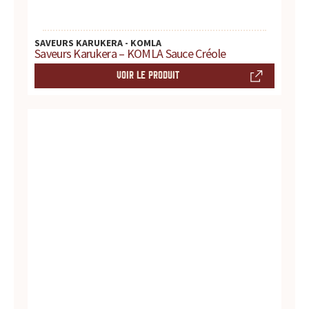
d
u
SAVEURS KARUKERA - KOMLA
Saveurs Karukera – KOMLA Sauce Créole
i
VOIR LE PRODUIT
t
s
,
r
e
c
e
t