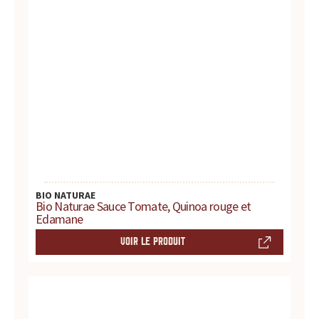
t
e
s
,
h
i
BIO NATURAE
s
Bio Naturae Sauce Tomate, Quinoa rouge et
Edamane
t
VOIR LE PRODUIT
o
i