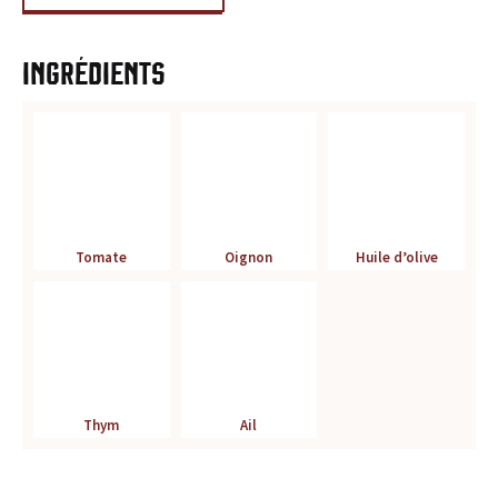
r
é
Ingrédients
f
é
r
e
Tomate
Oignon
Huile d’olive
n
c
e
Thym
Ail
p
o