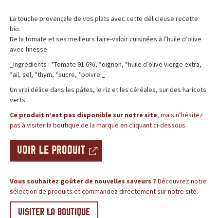
c
BLOG
La touche provençale de vos plats avec cette délicieuse recette
e
bio.
De la tomate et ses meilleurs faire-valoir cuisinées à l’huile d’olive
,
avec finesse.
l
_Ingrédients : *Tomate 91.6%, *oignon, *huile d’olive vierge extra,
*ail, sel, *thym, *sucre, *poivre._
e
Un vrai délice dans les pâtes, le riz et les céréales, sur des haricots
verts.
s
Ce produit n’est pas disponible sur notre site
, mais n’hésitez
i
pas à visiter la boutique de la marque en cliquant ci-dessous.
t
VOIR LE PRODUIT
e
Vous souhaitez goûter de nouvelles saveurs ?
Découvrez notre
d
sélection de produits et commandez directement sur notre site.
e
VISITER LA BOUTIQUE