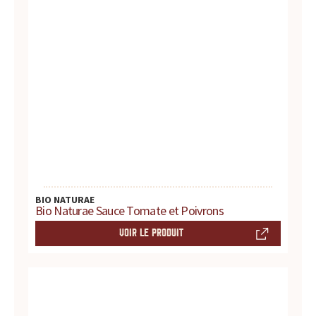
r
e
s
.
.
.
BIO NATURAE
Bio Naturae Sauce Tomate et Poivrons
VOIR LE PRODUIT