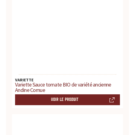
d
u
i
t
s
,
VARIETTE
r
Variette Sauce tomate BIO de variété ancienne
Andine Cornue
e
VOIR LE PRODUIT
c
e
t