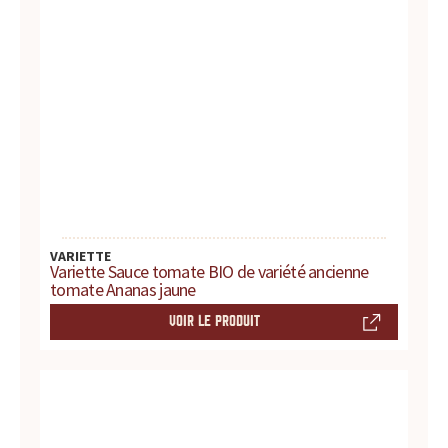
s
s
a
u
c
e
s
VARIETTE
Variette Sauce tomate BIO de variété ancienne
tomate Ananas jaune
:
VOIR LE PRODUIT
p
r
o