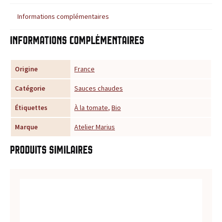
u
Informations complémentaires
r
Informations complémentaires
t
Origine
France
o
Catégorie
Sauces chaudes
u
Étiquettes
À la tomate
,
Bio
t
Marque
Atelier Marius
e
Produits similaires
s
v
o