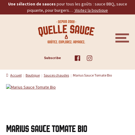
Une sélection de sauces
pour tous les goûts : sauce BBQ, sauce
piquante, pour burgers…
Visitez la boutique
Aller
Aller
Q
à
au
la
contenu
u
navigation
M
E
e
N
U
ACCUEIL
Subscribe
l
TOUS LES PRODUITS
l
Accueil
Boutique
Sauces chaudes
Marius Sauce Tomate Bio
BBQ
e
PIQUANTES
S
a
BURGERS
u
PROMOS
Marius Sauce Tomate Bio