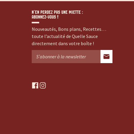
N’EN PERDEZ PAS UNE MIETTE :
ABONNEZ-VOUS !
Nouveautés, Bons plans, Recettes…
toute l’actualité de Quelle Sauce
directement dans votre boîte !
f
i
a
n
c
s
e
t
b
a
o
g
o
r