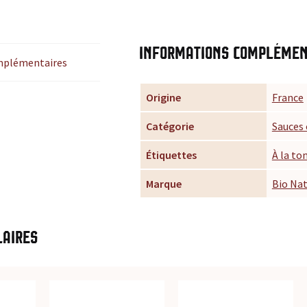
Informations complémen
mplémentaires
Origine
France
Catégorie
Sauces
Étiquettes
À la t
Marque
Bio Na
laires