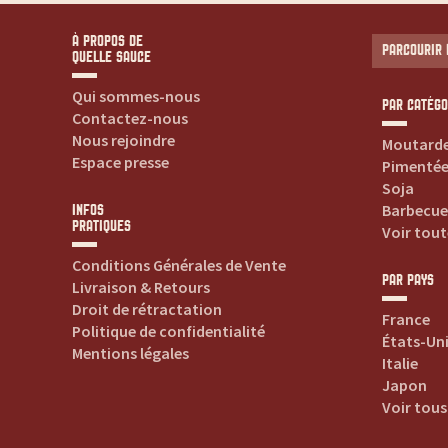
t
e
À PROPOS DE
PARCOURIR 
QUELLE SAUCE
s
Qui sommes-nous
PAR CATÉGO
Contactez-nous
v
Nous rejoindre
Moutard
Espace presse
Pimenté
o
Soja
Barbecue
INFOS
PRATIQUES
s
Voir tout
Conditions Générales de Vente
s
PAR PAYS
Livraison & Retours
Droit de rétractation
France
a
Politique de confidentialité
États-Un
Mentions légales
Italie
u
Japon
Voir tous
c