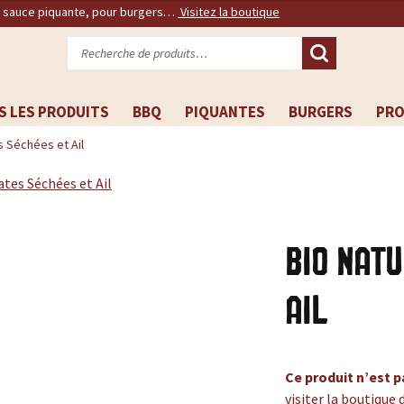
, sauce piquante, pour burgers…
Visitez la boutique
Recherche
pour :
S LES PRODUITS
BBQ
PIQUANTES
BURGERS
PR
 Séchées et Ail
Bio Nat
Ail
Ce produit n’est p
visiter la boutique 