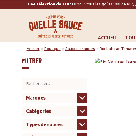
Une sélection de sauces
pour tous les goûts : sauce BBQ
Q
RECHERCHE
u
ACCUEIL
TOU
Aller
Aller
e
Accueil
Boutique
Sauces chaudes
Bio Naturae Tomates
à
au
la
contenu
l
Filtrer
navigation
l
e
S
a