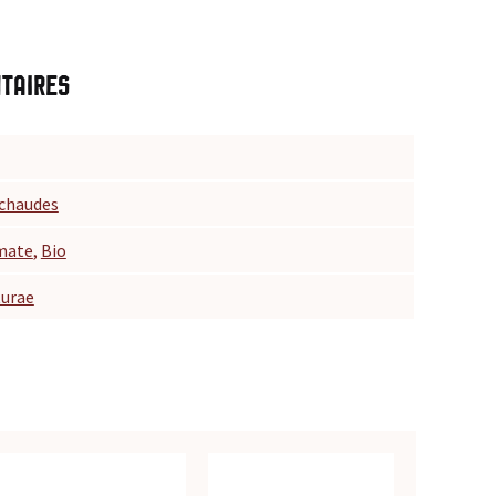
taires
 chaudes
omate
,
Bio
turae