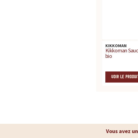
c
e
p
KIKKOMAN
o
Kikkoman Sauc
bio
u
r
VOIR LE PRODUI
t
o
u
Vous avez un