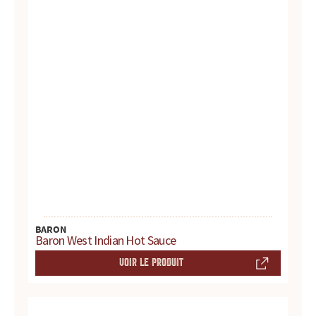
s
s
a
u
c
e
s
:
BARON
p
Baron West Indian Hot Sauce
VOIR LE PRODUIT
r
o