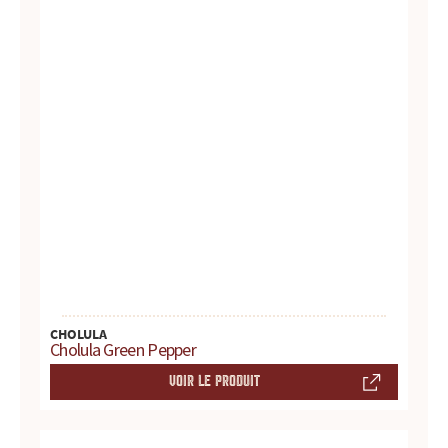
u
r
t
o
u
t
e
s
CHOLULA
Cholula Green Pepper
v
VOIR LE PRODUIT
o