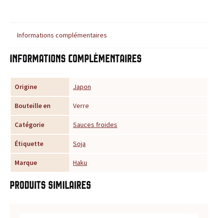
r
é
Informations complémentaires
f
Informations complémentaires
é
Origine
Japon
r
Bouteille en
Verre
e
Catégorie
Sauces froides
n
Étiquette
Soja
c
Marque
Haku
e
Produits similaires
p
o