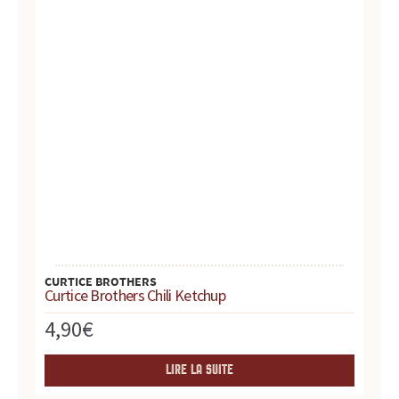
d
u
i
t
s
,
r
e
CURTICE BROTHERS
Curtice Brothers Chili Ketchup
c
4,90
€
e
LIRE LA SUITE
t