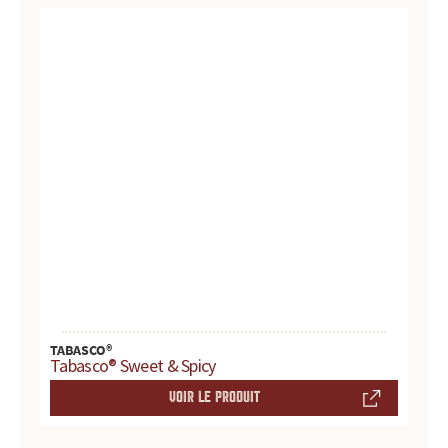
r
e
s
.
.
.
TABASCO®
Tabasco® Sweet & Spicy
VOIR LE PRODUIT