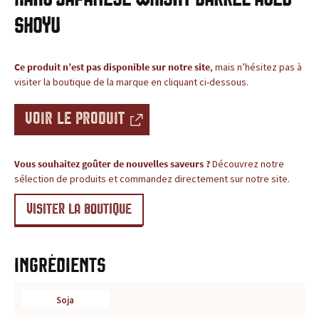
c
BLOG
Shoyu
e
,
Ce produit n’est pas disponible sur notre site
, mais n’hésitez pas à
visiter la boutique de la marque en cliquant ci-dessous.
l
VOIR LE PRODUIT
e
s
Vous souhaitez goûter de nouvelles saveurs ?
Découvrez notre
sélection de produits et commandez directement sur notre site.
i
VISITER LA BOUTIQUE
t
e
Ingrédients
d
e
Soja