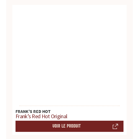
t
e
s
,
h
i
s
t
FRANK'S RED HOT
o
Frank’s Red Hot Original
i
VOIR LE PRODUIT