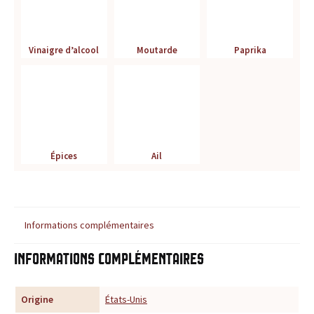
r
é
Vinaigre d’alcool
Moutarde
Paprika
f
é
r
Épices
Ail
e
n
c
Informations complémentaires
e
Informations complémentaires
p
Origine
États-Unis
o