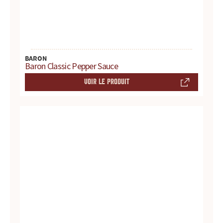
t
e
s
BARON
Baron Classic Pepper Sauce
,
VOIR LE PRODUIT
h
i
s
t
o
i