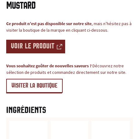
c
Mustard
BLOG
e
Ce produit n’est pas disponible sur notre site
, mais n’hésitez pas à
,
visiter la boutique de la marque en cliquant ci-dessous.
l
VOIR LE PRODUIT
e
s
Vous souhaitez goûter de nouvelles saveurs ?
Découvrez notre
sélection de produits et commandez directement sur notre site.
i
VISITER LA BOUTIQUE
t
e
Ingrédients
d
e