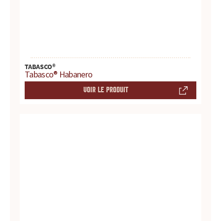
s
s
a
u
TABASCO®
Tabasco® Habanero
c
VOIR LE PRODUIT
e
s
:
p
r
o