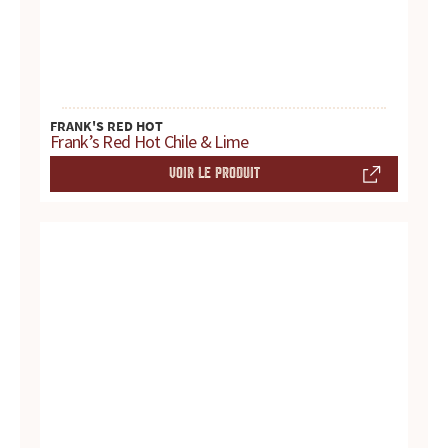
d
u
i
FRANK'S RED HOT
Frank’s Red Hot Chile & Lime
t
VOIR LE PRODUIT
s
,
r
e
c
e
t