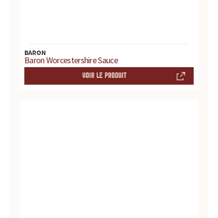
r
e
s
BARON
Baron Worcestershire Sauce
.
VOIR LE PRODUIT
.
.