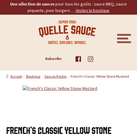
Une sélection de sauces
pour tous les goûts : sauce BBQ, sauce
piquante, pour burgers…
Visitez la boutique
Aller
Aller
Q
à
au
la
contenu
u
navigation
M
E
e
N
U
ACCUEIL
Subscribe
l
TOUS LES PRODUITS
l
Accueil
Boutique
Sauces froides
French’s Classic Yellow Stone Mustard
BBQ
e
PIQUANTES
S
a
BURGERS
u
PROMOS
French’s Classic Yellow Stone