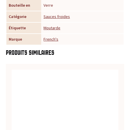
Bouteille en
Verre
u
Catégorie
Sauces froides
r
Étiquette
Moutarde
t
Marque
French's
o
Produits similaires
u
t
e
s
v
o