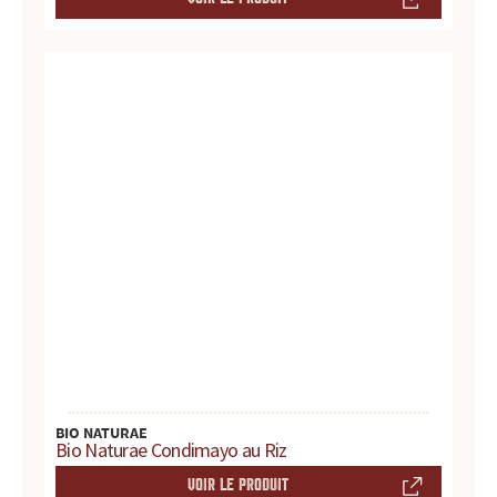
d
u
i
t
s
,
r
e
c
BIO NATURAE
e
Bio Naturae Condimayo au Riz
t
VOIR LE PRODUIT