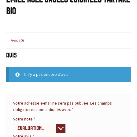
c
BLOG
Bio
e
,
l
Avis (0)
e
Avis
s
Il n’y a pas encore d’avis.
i
t
e
Votre adresse e-mail ne sera pas publiée.
Les champs
obligatoires sont indiqués avec
*
d
Votre note
*
e
Votre avis
*