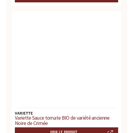
s
s
a
u
c
e
s
:
p
r
VARIETTE
Variette Sauce tomate BIO de variété ancienne
Noire de Crimée
o
VOIR LE PRODUIT