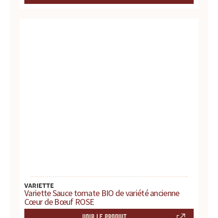
t
e
s
,
h
i
s
t
o
VARIETTE
Variette Sauce tomate BIO de variété ancienne
i
Cœur de Bœuf ROSE
VOIR LE PRODUIT