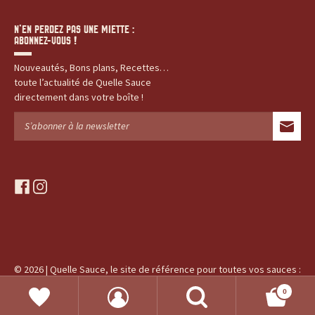
N’EN PERDEZ PAS UNE MIETTE :
ABONNEZ-VOUS !
Nouveautés, Bons plans, Recettes…
toute l’actualité de Quelle Sauce
directement dans votre boîte !
f
i
a
n
c
s
e
t
b
a
o
g
© 2026 | Quelle Sauce, le site de référence pour toutes vos sauces :
o
r
produits, recettes, histoires...
k
a
0
RECHERCHE
m
Recherche