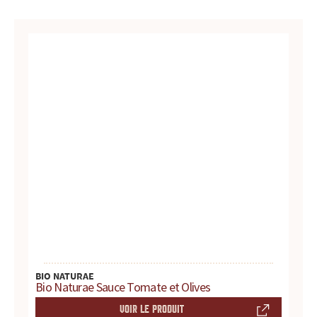
u
r
t
o
u
t
e
s
v
BIO NATURAE
Bio Naturae Sauce Tomate et Olives
o
VOIR LE PRODUIT