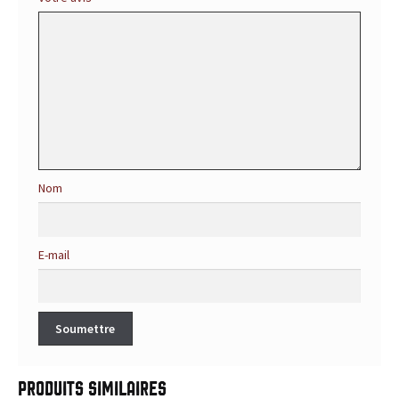
r
é
f
é
r
Nom
e
n
E-mail
c
e
p
o
Produits similaires