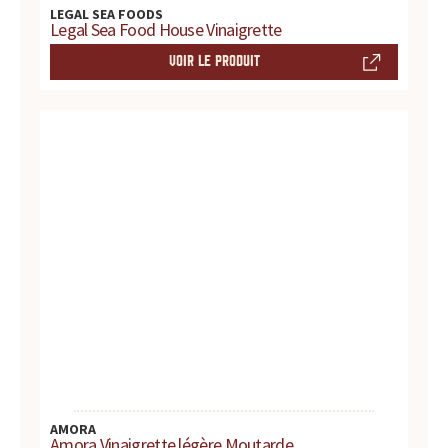
LEGAL SEA FOODS
Legal Sea Food House Vinaigrette
t
VOIR LE PRODUIT
e
s
,
h
i
s
t
o
i
AMORA
Amora Vinaigrette légère Moutarde