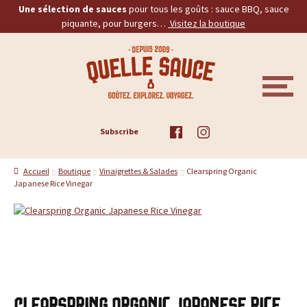
Une sélection de sauces
pour tous les goûts : sauce BBQ, sauce
piquante, pour burgers…
Visitez la boutique
Aller
Aller
Q
à
au
la
contenu
u
navigation
M
E
e
N
U
ACCUEIL
Subscribe
l
TOUS LES PRODUITS
l
Accueil
Boutique
Vinaigrettes & Salades
Clearspring Organic
Japanese Rice Vinegar
BBQ
e
PIQUANTES
S
a
BURGERS
u
PROMOS
Clearspring Organic Japanese Rice