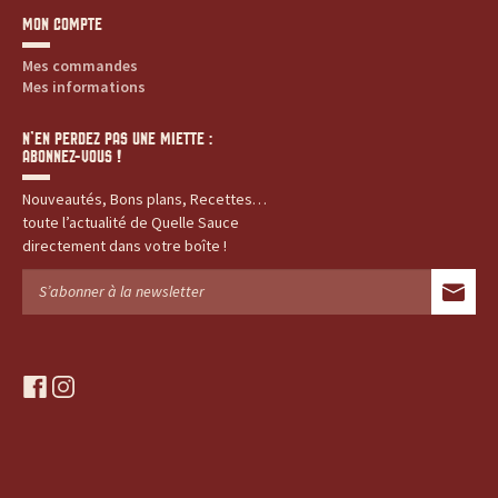
MON COMPTE
Mes commandes
Mes informations
N’EN PERDEZ PAS UNE MIETTE :
ABONNEZ-VOUS !
Nouveautés, Bons plans, Recettes…
toute l’actualité de Quelle Sauce
directement dans votre boîte !
f
i
a
n
c
s
e
t
b
a