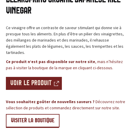
c
BLOG
Vinegar
e
,
Ce vinaigre offre un contraste de saveur stimulant qui donne vie à
presque tous les aliments. En plus d’être un pilier des vinaigrettes,
l
des mélanges de marinades et des marinades, il rehausse
également les plats de légumes, les sauces, les trempettes et les
e
tartinades.
Ce produit n’est pas disponible sur notre site
, mais n’hésitez
s
pas à visiter la boutique de la marque en cliquant ci-dessous.
i
VOIR LE PRODUIT
t
e
Vous souhaitez goûter de nouvelles saveurs ?
Découvrez notre
sélection de produits et commandez directement sur notre site.
d
VISITER LA BOUTIQUE
e