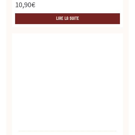
s
10,90
€
s
LIRE LA SUITE
a
u
c
e
s
:
p
r
o