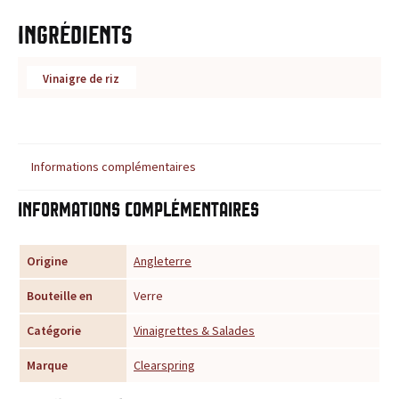
r
Ingrédients
é
Vinaigre de riz
f
é
r
Informations complémentaires
e
Informations complémentaires
n
Origine
Angleterre
c
Bouteille en
Verre
e
Catégorie
Vinaigrettes & Salades
p
Marque
Clearspring
o