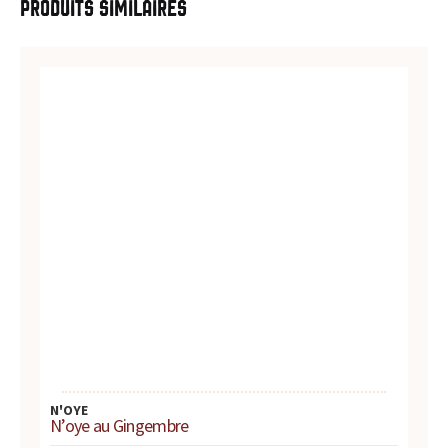
Produits similaires
u
r
t
o
u
t
e
s
v
o
N'OYE
N’oye au Gingembre