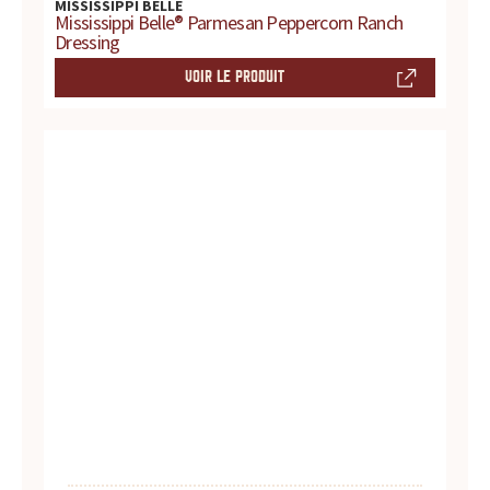
MISSISSIPPI BELLE
d
Mississippi Belle® Parmesan Peppercorn Ranch
Dressing
u
VOIR LE PRODUIT
i
t
s
,
r
e
c
e
t