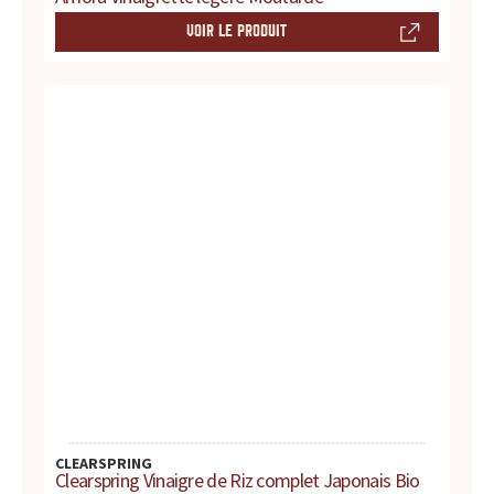
r
VOIR LE PRODUIT
e
s
.
.
.
CLEARSPRING
Clearspring Vinaigre de Riz complet Japonais Bio