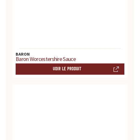
t
e
s
,
BARON
Baron Worcestershire Sauce
h
VOIR LE PRODUIT
i
s
t
o
i