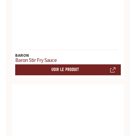
d
u
i
t
s
BARON
Baron Stir Fry Sauce
,
VOIR LE PRODUIT
r
e
c
e
t