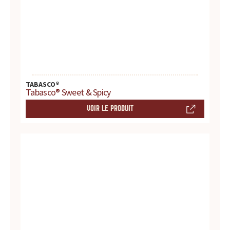
r
e
s
.
TABASCO®
.
Tabasco® Sweet & Spicy
.
VOIR LE PRODUIT