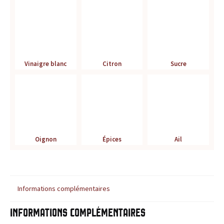
r
é
f
Vinaigre blanc
Citron
Sucre
é
r
e
n
Oignon
Épices
Ail
c
e
Informations complémentaires
p
Informations complémentaires
o