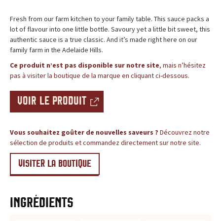
c
BLOG
Fresh from our farm kitchen to your family table. This sauce packs a
e
lot of flavour into one little bottle. Savoury yet a little bit sweet, this
authentic sauce is a true classic. And it’s made right here on our
,
family farm in the Adelaide Hills.
l
Ce produit n’est pas disponible sur notre site
, mais n’hésitez
pas à visiter la boutique de la marque en cliquant ci-dessous.
e
VOIR LE PRODUIT
s
i
Vous souhaitez goûter de nouvelles saveurs ?
Découvrez notre
sélection de produits et commandez directement sur notre site.
t
VISITER LA BOUTIQUE
e
d
Ingrédients
e