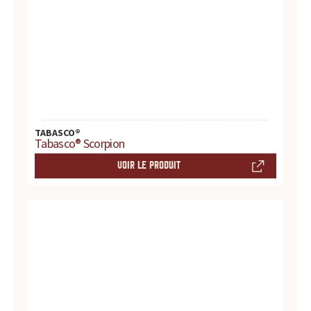
s
s
a
u
c
TABASCO®
Tabasco® Scorpion
e
VOIR LE PRODUIT
s
:
p
r
o