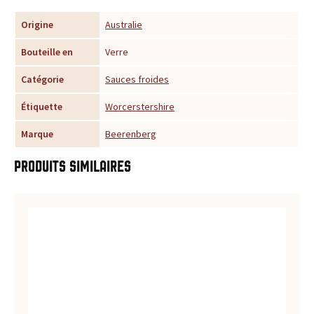
u
Origine
Australie
r
Bouteille en
Verre
t
Catégorie
Sauces froides
Étiquette
Worcerstershire
o
Marque
Beerenberg
u
Produits similaires
t
e
s
v
o