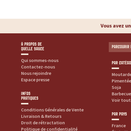
t
e
Vous avez un
s
v
À PROPOS DE
PARCOURIR 
QUELLE SAUCE
o
Qui sommes-nous
PAR CATÉGO
Contactez-nous
s
Nous rejoindre
Moutard
Espace presse
Pimenté
s
Soja
Barbecue
INFOS
a
PRATIQUES
Voir tout
u
Conditions Générales de Vente
PAR PAYS
Livraison & Retours
Droit de rétractation
c
France
Politique de confidentialité