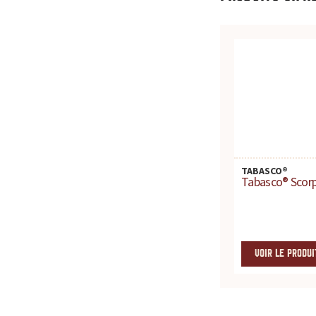
c
e
p
o
u
TABASCO®
r
Tabasco® Scor
t
o
VOIR LE PRODUI
u