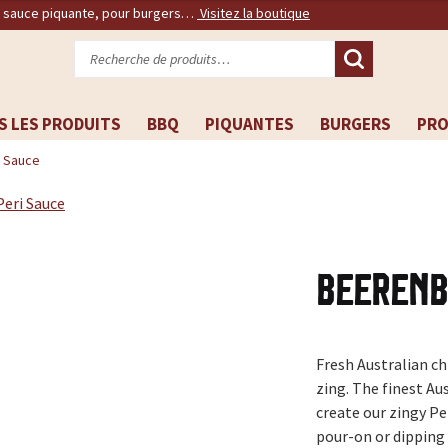
, sauce piquante, pour burgers…
Visitez la boutique
Recherche
pour :
S LES PRODUITS
BBQ
PIQUANTES
BURGERS
PR
i Sauce
Beerenb
Fresh Australian chi
zing. The finest A
create our zingy Pe
pour-on or dipping 