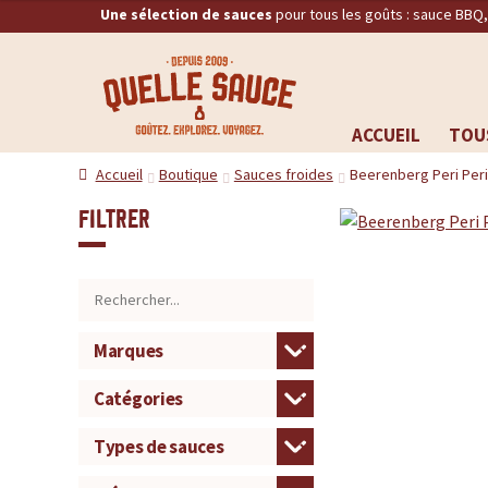
Une sélection de sauces
pour tous les goûts : sauce BBQ
Q
RECHERCHE
u
ACCUEIL
TOU
Aller
Aller
e
Accueil
Boutique
Sauces froides
Beerenberg Peri Per
à
au
la
contenu
l
Filtrer
navigation
l
e
S
a