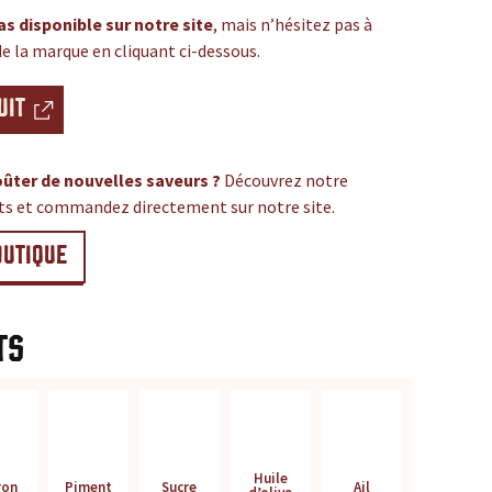
as disponible sur notre site
, mais n’hésitez pas à
de la marque en cliquant ci-dessous.
UIT
ûter de nouvelles saveurs ?
Découvrez notre
its et commandez directement sur notre site.
OUTIQUE
ts
Huile
ron
Piment
Sucre
Ail