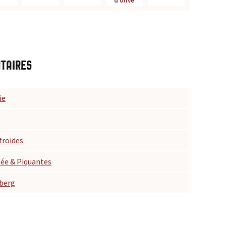
d’olive
taires
ie
froides
ée & Piquantes
berg