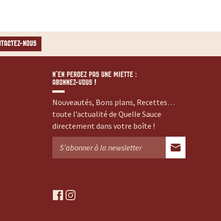
NTACTEZ-NOUS
N’EN PERDEZ PAS UNE MIETTE :
ABONNEZ-VOUS !
Nouveautés, Bons plans, Recettes…
toute l’actualité de Quelle Sauce
directement dans votre boîte !
f
i
a
n
c
s