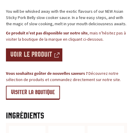
c
BLOG
You will be whisked away with the exotic flavours of our NEW Asian
e
Sticky Pork Belly slow cooker sauce. In a few easy steps, and with
the magic of slow cooking, melt in your mouth deliciousness awaits.
,
Ce produit n’est pas disponible sur notre site
, mais n’hésitez pas à
l
visiter la boutique de la marque en cliquant ci-dessous.
e
VOIR LE PRODUIT
s
Vous souhaitez goûter de nouvelles saveurs ?
Découvrez notre
i
sélection de produits et commandez directement sur notre site.
t
VISITER LA BOUTIQUE
e
d
Ingrédients
e