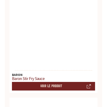
d
u
i
t
s
,
r
e
BARON
Baron Stir Fry Sauce
c
VOIR LE PRODUIT
e
t