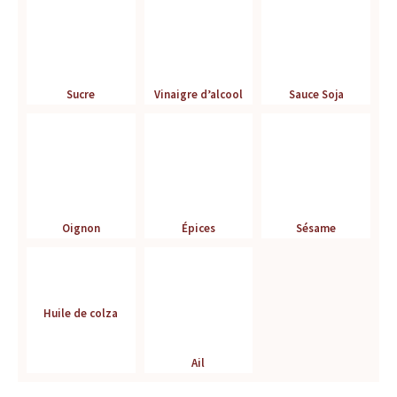
r
é
f
Sucre
Vinaigre d’alcool
Sauce Soja
é
r
e
Oignon
Épices
Sésame
n
c
e
Huile de colza
p
Ail
o