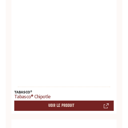
s
s
a
u
c
e
s
:
TABASCO®
Tabasco® Chipotle
p
VOIR LE PRODUIT
r
o