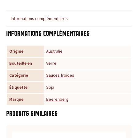
u
Informations complémentaires
r
Informations complémentaires
t
o
Origine
Australie
u
Bouteille en
Verre
t
Catégorie
Sauces froides
e
Étiquette
Soja
s
Marque
Beerenberg
v
Produits similaires
o