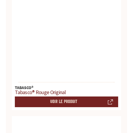
r
e
s
.
.
.
TABASCO®
Tabasco® Rouge Original
VOIR LE PRODUIT