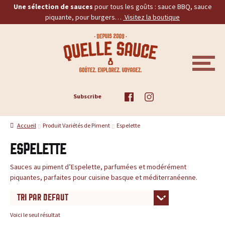
Une sélection de sauces
pour tous les goûts : sauce BBQ, sauce
piquante, pour burgers…
Visitez la boutique
Aller
Aller
Q
à
au
la
contenu
u
navigation
M
E
e
N
U
ACCUEIL
Subscribe
l
TOUS LES PRODUITS
l
Accueil
Produit Variétés de Piment
Espelette
BBQ
e
Espelette
PIQUANTES
S
Sauces au piment d’Espelette, parfumées et modérément
piquantes, parfaites pour cuisine basque et méditerranéenne.
a
BURGERS
u
PROMOS
Voici le seul résultat