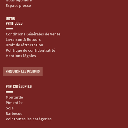
s
Nous rejoindre
Espace presse
s
INFOS
a
PRATIQUES
Conditions Générales de Vente
u
Livraison & Retours
Droit de rétractation
c
Politique de confidentialité
Mentions légales
e
s
PARCOURIR LES PRODUITS
:
PAR CATÉGORIES
p
Moutarde
Pimentée
r
Soja
Barbecue
Voir toutes les catégories
o