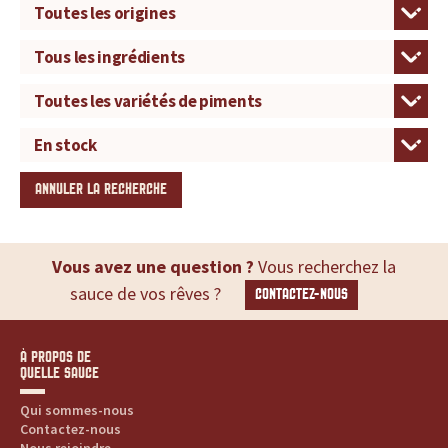
u
r
t
o
ANNULER LA RECHERCHE
u
t
Vous avez une question ?
Vous recherchez la
e
sauce de vos rêves ?
CONTACTEZ-NOUS
s
À PROPOS DE
v
QUELLE SAUCE
o
Qui sommes-nous
Contactez-nous