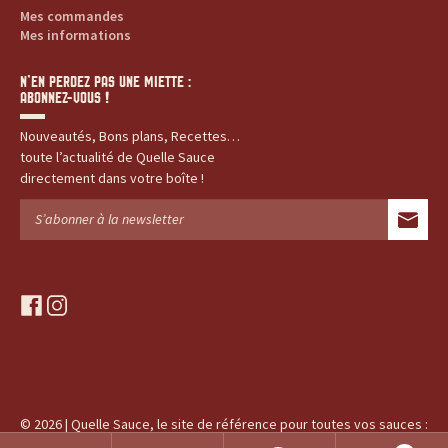
Mes commandes
t
Mes informations
e
N’EN PERDEZ PAS UNE MIETTE :
ABONNEZ-VOUS !
s
Nouveautés, Bons plans, Recettes…
,
toute l’actualité de Quelle Sauce
directement dans votre boîte !
h
i
s
f
i
t
a
n
c
s
o
e
t
b
a
i
o
g
© 2026 | Quelle Sauce, le site de référence pour toutes vos sauces :
o
r
produits, recettes, histoires...