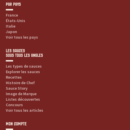
d
PAR PAYS
France
u
États-Unis
Italie
i
Japon
Voir tous les pays
t
LES SAUCES
s
SOUS TOUS LES ANGLES
,
Les types de sauces
Explorer les sauces
r
Recettes
Histoire de Chef
Sauce Story
e
Image de Marque
Listes découvertes
c
Concours
Voir tous les articles
e
MON COMPTE
t