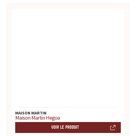
c
BLOG
e
,
l
e
s
i
t
e
MAISON MARTIN
d
Maison Martin Hegoa
e
VOIR LE PRODUIT