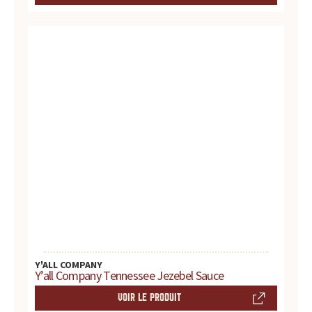
u
r
t
o
u
t
e
s
v
Y'ALL COMPANY
Y’all Company Tennessee Jezebel Sauce
o
VOIR LE PRODUIT