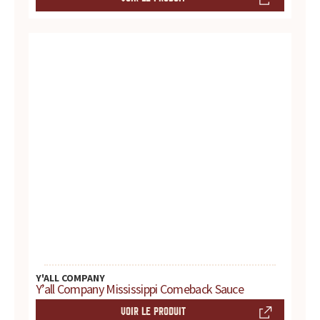
r
é
f
é
r
e
n
c
e
Y'ALL COMPANY
p
Y’all Company Mississippi Comeback Sauce
o
VOIR LE PRODUIT