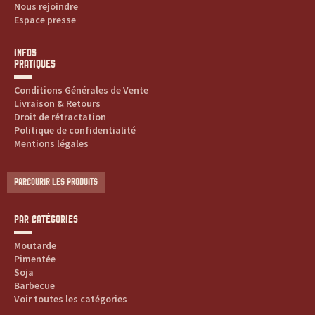
Nous rejoindre
Espace presse
t
e
INFOS
PRATIQUES
s
Conditions Générales de Vente
Livraison & Retours
,
Droit de rétractation
Politique de confidentialité
h
Mentions légales
i
PARCOURIR LES PRODUITS
s
PAR CATÉGORIES
t
Moutarde
o
Pimentée
Soja
Barbecue
i
Voir toutes les catégories