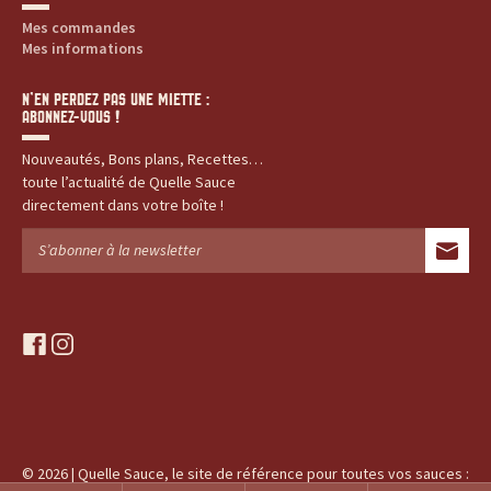
Mes commandes
Mes informations
N’EN PERDEZ PAS UNE MIETTE :
ABONNEZ-VOUS !
Nouveautés, Bons plans, Recettes…
toute l’actualité de Quelle Sauce
directement dans votre boîte !
f
i
a
n
c
s
e
t
b
a
o
g
© 2026 | Quelle Sauce, le site de référence pour toutes vos sauces :
o
r