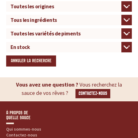
d
u
i
t
s
ANNULER LA RECHERCHE
,
r
Vous avez une question ?
Vous recherchez la
sauce de vos rêves ?
CONTACTEZ-NOUS
e
c
À PROPOS DE
QUELLE SAUCE
e
Qui sommes-nous
t
Contactez-nous