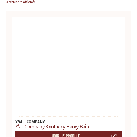
c
3 résultats affichés
BLOG
e
,
l
e
s
i
t
e
d
Y'ALL COMPANY
Y’all Company Kentucky Henry Bain
e
VOIR LE PRODUIT