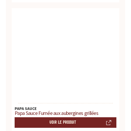
s
s
a
u
c
e
s
:
p
PAPA SAUCE
r
Papa Sauce Fumée aux aubergines grillées
VOIR LE PRODUIT
o