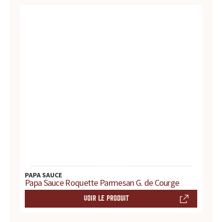
t
e
s
,
h
i
s
t
PAPA SAUCE
o
Papa Sauce Roquette Parmesan G. de Courge
VOIR LE PRODUIT
i