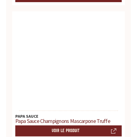
u
r
t
o
u
t
e
s
v
PAPA SAUCE
Papa Sauce Champignons Mascarpone Truffe
o
VOIR LE PRODUIT