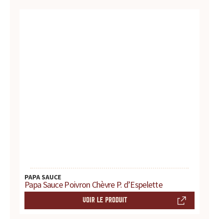
d
u
i
t
s
,
r
e
c
PAPA SAUCE
Papa Sauce Poivron Chèvre P. d’Espelette
e
VOIR LE PRODUIT
t