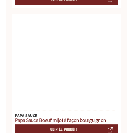
r
é
f
é
r
e
n
c
e
PAPA SAUCE
p
Papa Sauce Boeuf mijoté façon bourguignon
o
VOIR LE PRODUIT