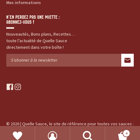
Mes informations
N’EN PERDEZ PAS UNE MIETTE :
ABONNEZ-VOUS !
Nouveautés, Bons plans, Recettes…
toute l’actualité de Quelle Sauce
directement dans votre boîte !
f
i
a
n
c
s
e
t
b
a
o
g
© 2026 | Quelle Sauce, le site de référence pour toutes vos sauces :
o
r
produits, recettes, histoires...
k
a
0
RECHERCHE
m
Recherche