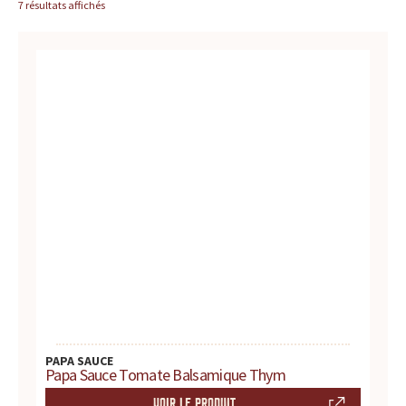
c
7 résultats affichés
BLOG
e
,
l
e
s
i
t
e
d
PAPA SAUCE
Papa Sauce Tomate Balsamique Thym
e
VOIR LE PRODUIT