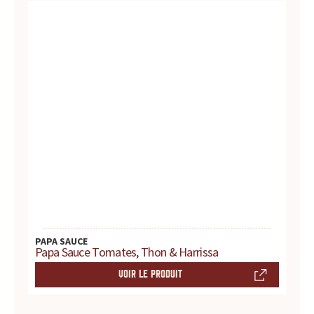
r
e
s
.
.
.
PAPA SAUCE
Papa Sauce Tomates, Thon & Harrissa
VOIR LE PRODUIT