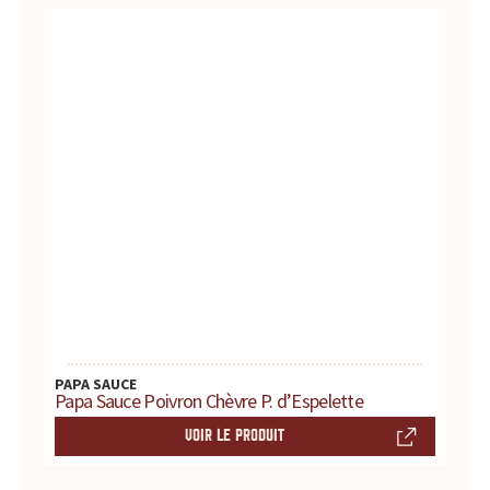
c
BLOG
e
,
l
e
s
i
t
e
PAPA SAUCE
Papa Sauce Poivron Chèvre P. d’Espelette
d
VOIR LE PRODUIT
e