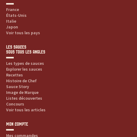
d
France
États-Unis
u
Italie
Japon
i
Voir tous les pays
t
LES SAUCES
SOUS TOUS LES ANGLES
s
Les types de sauces
,
Explorer les sauces
Recettes
Histoire de Chef
r
Sauce Story
Image de Marque
e
Listes découvertes
Concours
c
Voir tous les articles
e
MON COMPTE
t
Mes commandes