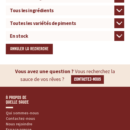
u
r
t
o
ANNULER LA RECHERCHE
u
t
Vous avez une question ?
Vous recherchez la
sauce de vos rêves ?
CONTACTEZ-NOUS
e
s
À PROPOS DE
QUELLE SAUCE
v
Qui sommes-nous
o
Contactez-nous
Nous rejoindre
Espace presse