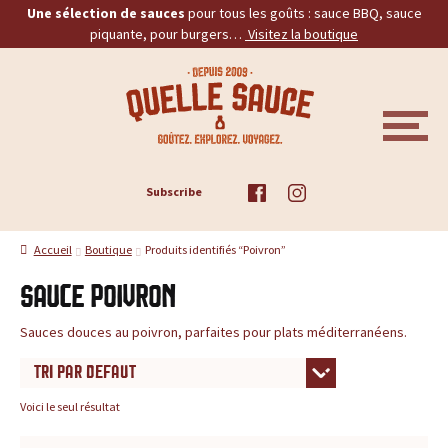
Une sélection de sauces
pour tous les goûts : sauce BBQ, sauce
piquante, pour burgers…
Visitez la boutique
Aller
Aller
Q
à
au
la
contenu
u
navigation
M
E
e
N
U
ACCUEIL
Subscribe
l
TOUS LES PRODUITS
l
Accueil
Boutique
Produits identifiés “Poivron”
BBQ
e
Sauce Poivron
PIQUANTES
S
Sauces douces au poivron, parfaites pour plats méditerranéens.
a
BURGERS
u
Voici le seul résultat
PROMOS