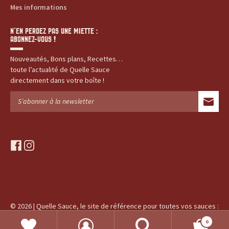
Mes informations
t
N’EN PERDEZ PAS UNE MIETTE :
e
ABONNEZ-VOUS !
s
Nouveautés, Bons plans, Recettes…
toute l’actualité de Quelle Sauce
,
directement dans votre boîte !
h
i
s
f
i
a
n
t
c
s
e
t
o
b
a
o
g
© 2026 | Quelle Sauce, le site de référence pour toutes vos sauces :
i
o
r
produits, recettes, histoires...
k
a
0