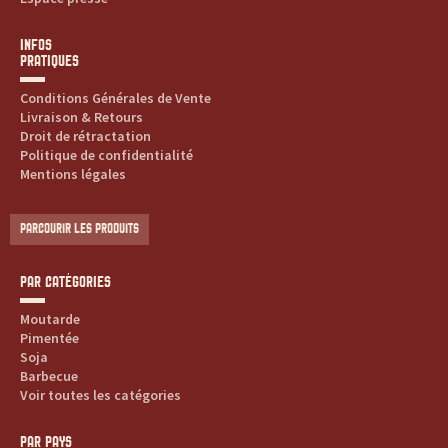
s
s
INFOS
PRATIQUES
a
Conditions Générales de Vente
Livraison & Retours
u
Droit de rétractation
Politique de confidentialité
c
Mentions légales
e
PARCOURIR LES PRODUITS
s
PAR CATÉGORIES
:
Moutarde
p
Pimentée
Soja
Barbecue
r
Voir toutes les catégories
o
PAR PAYS