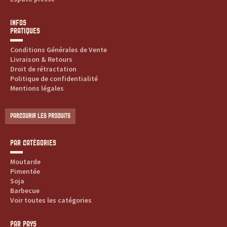
s
s
INFOS
PRATIQUES
a
Conditions Générales de Vente
Livraison & Retours
u
Droit de rétractation
Politique de confidentialité
c
Mentions légales
e
PARCOURIR LES PRODUITS
s
PAR CATÉGORIES
:
Moutarde
p
Pimentée
Soja
Barbecue
r
Voir toutes les catégories
o
PAR PAYS