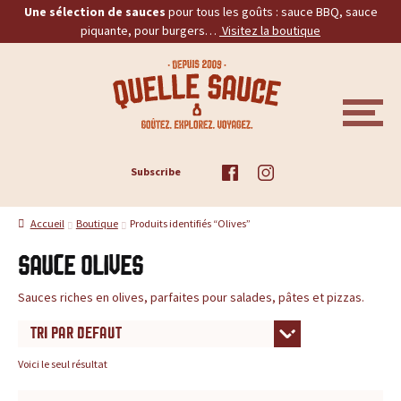
Une sélection de sauces
pour tous les goûts : sauce BBQ, sauce
piquante, pour burgers…
Visitez la boutique
Aller
Aller
Q
à
au
la
contenu
u
navigation
M
E
e
N
U
ACCUEIL
Subscribe
l
TOUS LES PRODUITS
l
Accueil
Boutique
Produits identifiés “Olives”
BBQ
e
Sauce Olives
PIQUANTES
S
Sauces riches en olives, parfaites pour salades, pâtes et pizzas.
a
BURGERS
u
Voici le seul résultat
PROMOS