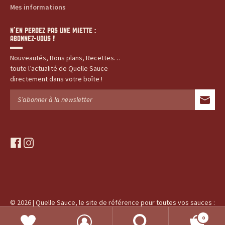
Mes informations
t
N’EN PERDEZ PAS UNE MIETTE :
e
ABONNEZ-VOUS !
s
Nouveautés, Bons plans, Recettes…
toute l’actualité de Quelle Sauce
,
directement dans votre boîte !
h
i
s
f
i
a
n
t
c
s
e
t
o
b
a
o
g
© 2026 | Quelle Sauce, le site de référence pour toutes vos sauces :
i
o
r
produits, recettes, histoires...
k
a
0