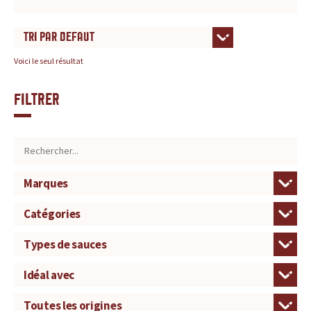
r
é
Voici le seul résultat
f
é
Filtrer
r
e
n
c
e
p
o