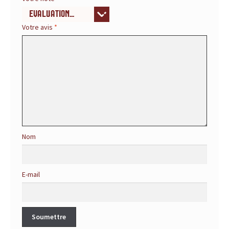
r
Votre avis
*
é
f
é
r
e
n
Nom
c
E-mail
e
p
o