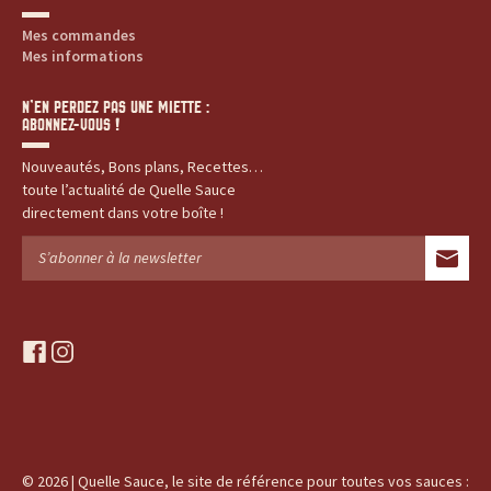
Mes commandes
Mes informations
N’EN PERDEZ PAS UNE MIETTE :
ABONNEZ-VOUS !
Nouveautés, Bons plans, Recettes…
toute l’actualité de Quelle Sauce
directement dans votre boîte !
f
i
a
n
c
s
e
t
b
a
o
g
© 2026 | Quelle Sauce, le site de référence pour toutes vos sauces :
o
r