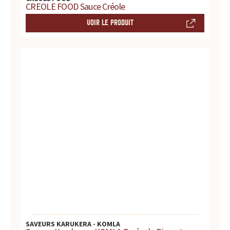
CREOLE FOOD Sauce Créole
t
VOIR LE PRODUIT
e
s
,
h
i
s
t
o
i
SAVEURS KARUKERA - KOMLA