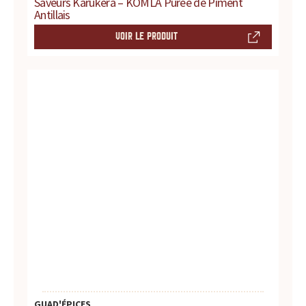
r
Saveurs Karukera – KOMLA Purée de Piment
Antillais
e
VOIR LE PRODUIT
s
.
.
.
GUAD'ÉPICES