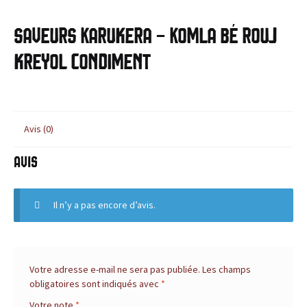
c
BLOG
e
Saveurs Karukera – KOMLA Bé Rouj
,
kreyol condiment
l
e
Avis (0)
s
Avis
i
t
Il n’y a pas encore d’avis.
e
d
Votre adresse e-mail ne sera pas publiée.
Les champs
obligatoires sont indiqués avec
*
e
Votre note
*