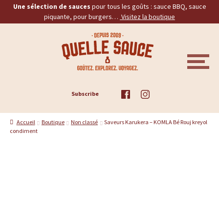
Une sélection de sauces
pour tous les goûts : sauce BBQ, sauce
piquante, pour burgers…
Visitez la boutique
Aller
Aller
Q
à
au
la
contenu
u
navigation
M
E
e
N
U
ACCUEIL
Subscribe
l
TOUS LES PRODUITS
l
Accueil
Boutique
Non classé
Saveurs Karukera – KOMLA Bé Rouj kreyol
condiment
BBQ
e
PIQUANTES
S
a
BURGERS
u
PROMOS