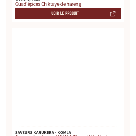
s
Guad’épices Chiktaye de hareng
s
VOIR LE PRODUIT
a
u
c
e
s
:
p
r
o
SAVEURS KARUKERA - KOMLA