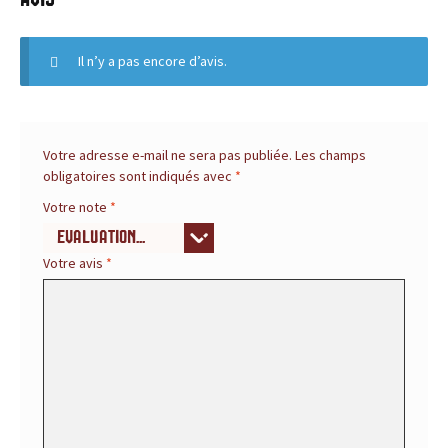
Avis
s
s
Il n’y a pas encore d’avis.
a
u
Votre adresse e-mail ne sera pas publiée.
Les champs
c
obligatoires sont indiqués avec
*
Votre note
*
e
s
Votre avis
*
:
p
r
o