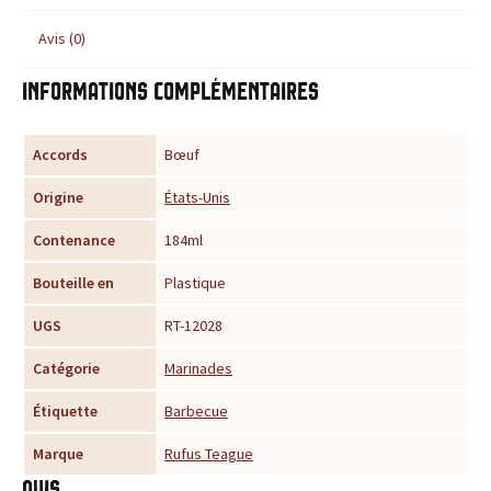
u
Avis (0)
r
Informations complémentaires
t
Accords
Bœuf
o
Origine
États-Unis
u
Contenance
184ml
t
Bouteille en
Plastique
e
UGS
RT-12028
s
Catégorie
Marinades
v
Étiquette
Barbecue
o
Marque
Rufus Teague