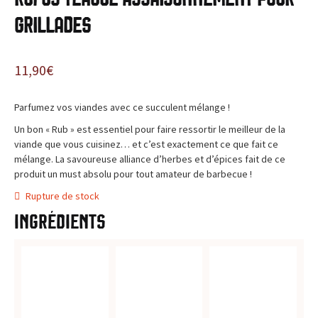
c
BLOG
grillades
e
,
11,90
€
l
Parfumez vos viandes avec ce succulent mélange !
e
Un bon « Rub » est essentiel pour faire ressortir le meilleur de la
viande que vous cuisinez… et c’est exactement ce que fait ce
s
mélange. La savoureuse alliance d’herbes et d’épices fait de ce
produit un must absolu pour tout amateur de barbecue !
i
Rupture de stock
t
Ingrédients
e
d
e