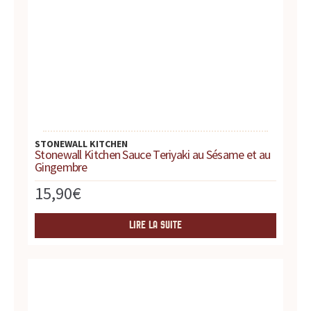
t
e
s
,
h
STONEWALL KITCHEN
Stonewall Kitchen Sauce Teriyaki au Sésame et au
i
Gingembre
15,90
€
s
t
LIRE LA SUITE
o
i