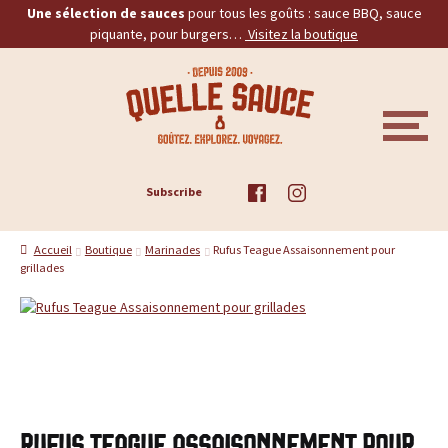
Une sélection de sauces
pour tous les goûts : sauce BBQ, sauce
piquante, pour burgers…
Visitez la boutique
Aller
Aller
Q
à
au
la
contenu
u
navigation
M
E
e
N
U
ACCUEIL
Subscribe
l
TOUS LES PRODUITS
l
Accueil
Boutique
Marinades
Rufus Teague Assaisonnement pour
grillades
BBQ
e
PIQUANTES
S
a
BURGERS
u
PROMOS
Rufus Teague Assaisonnement pour