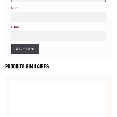
d
Nom
u
i
E-mail
t
s
,
Produits similaires
r
e
c
e
t