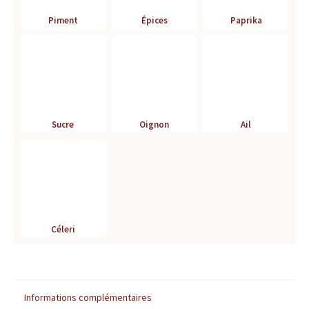
r
Piment
Épices
Paprika
é
f
é
Sucre
Oignon
Ail
r
e
n
c
Céleri
e
p
Informations complémentaires
o