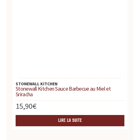
r
e
s
.
.
.
STONEWALL KITCHEN
Stonewall Kitchen Sauce Barbecue au Miel et
Sriracha
15,90
€
LIRE LA SUITE