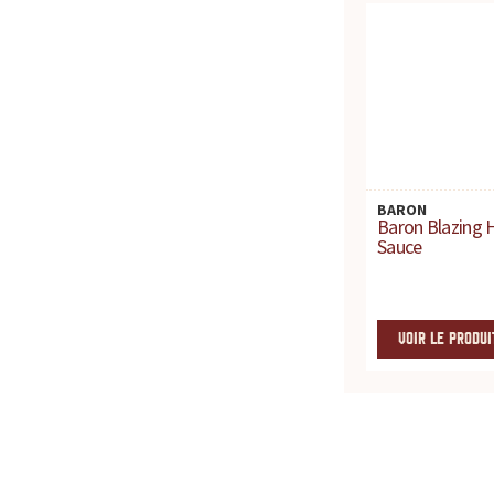
c
e
p
o
BARON
u
Baron Blazing 
Sauce
r
t
VOIR LE PRODUI
o
u