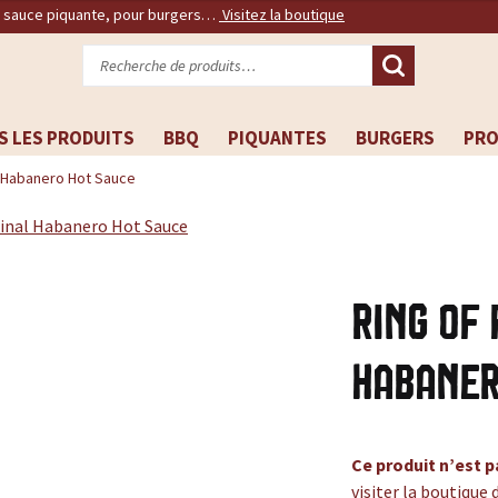
, sauce piquante, pour burgers…
Visitez la boutique
Recherche
pour :
S LES PRODUITS
BBQ
PIQUANTES
BURGERS
PR
al Habanero Hot Sauce
Ring of 
Habaner
Ce produit n’est p
visiter la boutique 