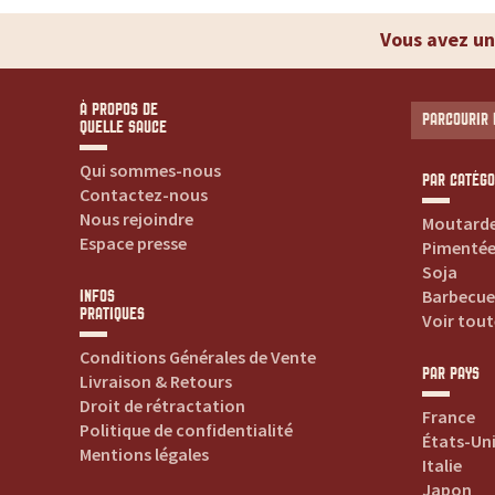
t
Vous avez un
e
s
À PROPOS DE
PARCOURIR 
QUELLE SAUCE
v
Qui sommes-nous
PAR CATÉGO
Contactez-nous
o
Nous rejoindre
Moutard
Espace presse
Pimenté
s
Soja
Barbecue
INFOS
s
PRATIQUES
Voir tout
Conditions Générales de Vente
a
PAR PAYS
Livraison & Retours
Droit de rétractation
u
France
Politique de confidentialité
États-Un
Mentions légales
Italie
c
Japon