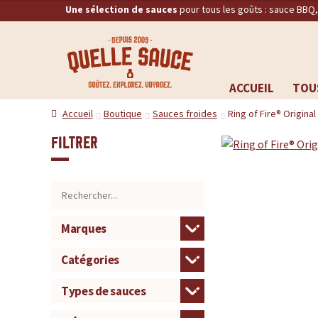
Une sélection de sauces
pour tous les goûts : sauce BBQ
Q
RECHERCHE
u
ACCUEIL
TOU
Aller
Aller
e
Accueil
Boutique
Sauces froides
Ring of Fire® Origin
à
au
la
contenu
l
Filtrer
navigation
l
e
S
a