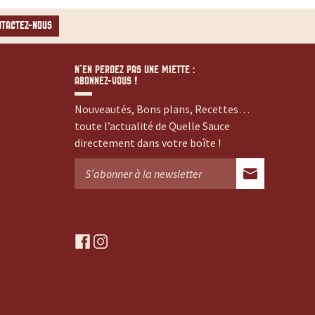
NTACTEZ-NOUS
N’EN PERDEZ PAS UNE MIETTE :
ABONNEZ-VOUS !
Nouveautés, Bons plans, Recettes…
toute l’actualité de Quelle Sauce
directement dans votre boîte !
f
i
a
n
c
s
e
t
b
a