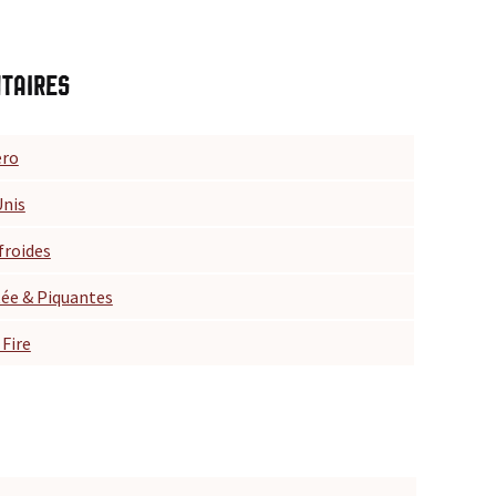
taires
ro
Unis
froides
ée & Piquantes
 Fire