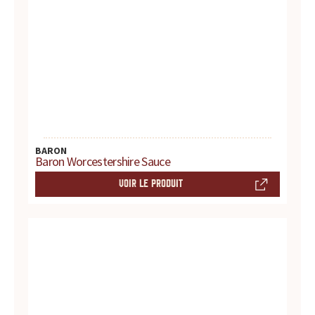
d
u
i
t
s
BARON
,
Baron Worcestershire Sauce
VOIR LE PRODUIT
r
e
c
e
t