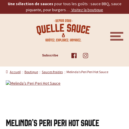
Une sélection de sauces
pour tous les goûts : sauce BBQ, sauce
piquante, pour burgers…
Visitez la boutique
Aller
Aller
Q
à
au
la
contenu
u
navigation
M
E
e
N
U
ACCUEIL
Subscribe
l
TOUS LES PRODUITS
l
Accueil
Boutique
Sauces froides
Melinda’s Peri Peri Hot Sauce
BBQ
e
PIQUANTES
S
a
BURGERS
u
PROMOS
Melinda’s Peri Peri Hot Sauce