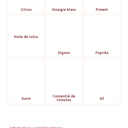
r
Citron
Vinaigre blanc
Piment
é
f
Huile de colza
é
r
Oignon
Paprika
e
n
c
Concentré de
Sucre
Ail
tomates
e
p
o
Informations complémentaires