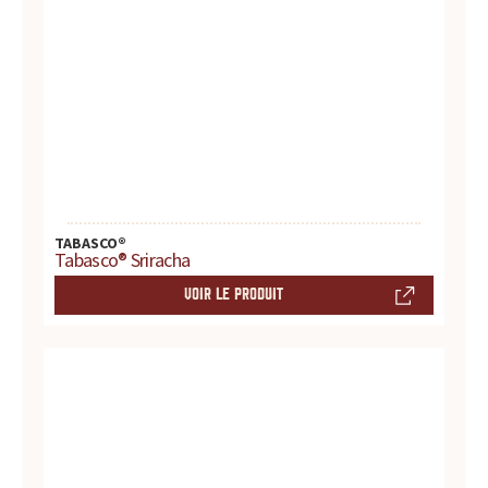
s
s
a
u
c
e
TABASCO®
Tabasco® Sriracha
s
VOIR LE PRODUIT
:
p
r
o