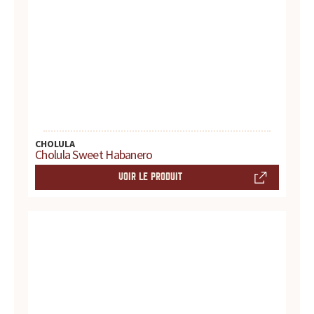
t
e
s
,
h
CHOLULA
Cholula Sweet Habanero
i
VOIR LE PRODUIT
s
t
o
i