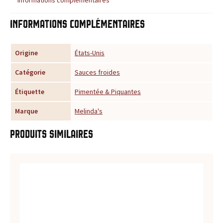
u
Informations complémentaires
r
Origine
États-Unis
t
Catégorie
Sauces froides
o
Étiquette
Pimentée & Piquantes
u
Marque
Melinda's
t
Produits similaires
e
s
v
o