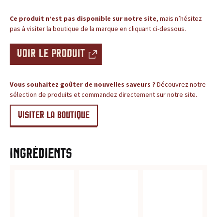
c
BLOG
Ce produit n’est pas disponible sur notre site
, mais n’hésitez
e
pas à visiter la boutique de la marque en cliquant ci-dessous.
,
VOIR LE PRODUIT
l
e
Vous souhaitez goûter de nouvelles saveurs ?
Découvrez notre
sélection de produits et commandez directement sur notre site.
s
VISITER LA BOUTIQUE
i
t
Ingrédients
e
d
e