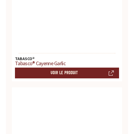
r
e
s
.
.
TABASCO®
Tabasco® Cayenne Garlic
.
VOIR LE PRODUIT