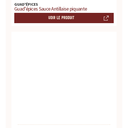
s
GUAD'ÉPICES
Guad’épices Sauce Antillaise piquante
s
VOIR LE PRODUIT
a
u
c
e
s
:
p
r
o