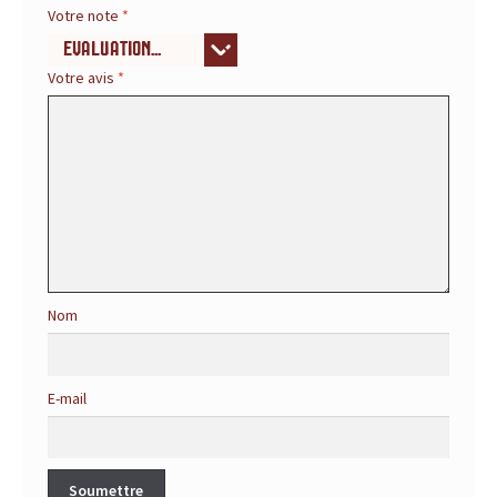
r
Votre note
*
é
Votre avis
*
f
é
r
e
n
Nom
c
e
E-mail
p
o