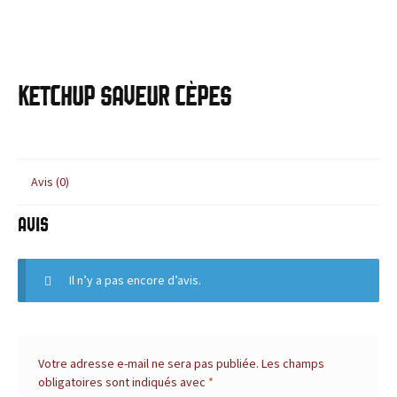
c
BLOG
e
,
Ketchup saveur cèpes
l
e
Avis (0)
s
i
Avis
t
Il n’y a pas encore d’avis.
e
d
Votre adresse e-mail ne sera pas publiée.
Les champs
e
obligatoires sont indiqués avec
*