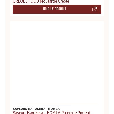
r
CREOLE FOOD Moutarde Créole
VOIR LE PRODUIT
e
s
.
.
.
SAVEURS KARUKERA - KOMLA
Saveurs Karukera – KOMLA Purée de Piment