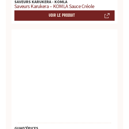
SAVEURS KARUKERA - KOMLA
d
Saveurs Karukera – KOMLA Sauce Créole
VOIR LE PRODUIT
u
i
t
s
,
r
e
c
e
t
GUAD'ÉPICES