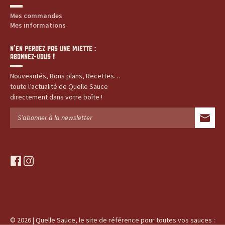
Mes commandes
Mes informations
N’EN PERDEZ PAS UNE MIETTE :
ABONNEZ-VOUS !
Nouveautés, Bons plans, Recettes…
toute l’actualité de Quelle Sauce
directement dans votre boîte !
f
i
a
n
c
s
e
t
b
a
o
g
© 2026 | Quelle Sauce, le site de référence pour toutes vos sauces :
o
r