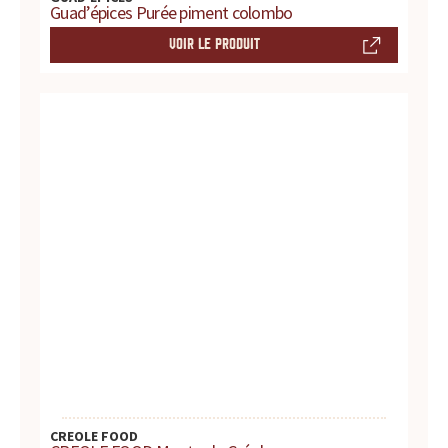
Guad’épices Purée piment colombo
t
VOIR LE PRODUIT
e
s
,
h
i
s
t
o
i
CREOLE FOOD