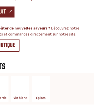
UIT
ûter de nouvelles saveurs ?
Découvrez notre
its et commandez directement sur notre site.
OUTIQUE
ts
arde
Vin blanc
Épices