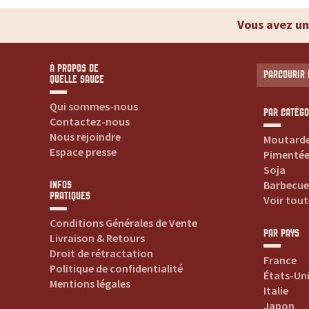
t
Vous avez un
e
s
À PROPOS DE
PARCOURIR 
QUELLE SAUCE
v
Qui sommes-nous
PAR CATÉGO
Contactez-nous
o
Nous rejoindre
Moutard
Espace presse
Pimenté
s
Soja
Barbecue
INFOS
s
PRATIQUES
Voir tout
Conditions Générales de Vente
a
PAR PAYS
Livraison & Retours
Droit de rétractation
u
France
Politique de confidentialité
États-Un
Mentions légales
Italie
c
Japon