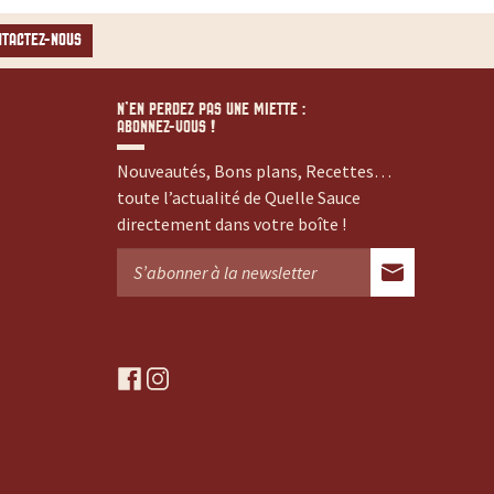
NTACTEZ-NOUS
N’EN PERDEZ PAS UNE MIETTE :
ABONNEZ-VOUS !
Nouveautés, Bons plans, Recettes…
toute l’actualité de Quelle Sauce
directement dans votre boîte !
f
i
a
n
c
s
e
t
b
a