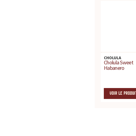
c
e
p
o
CHOLULA
u
Cholula Sweet
Habanero
r
t
VOIR LE PRODUI
o
u