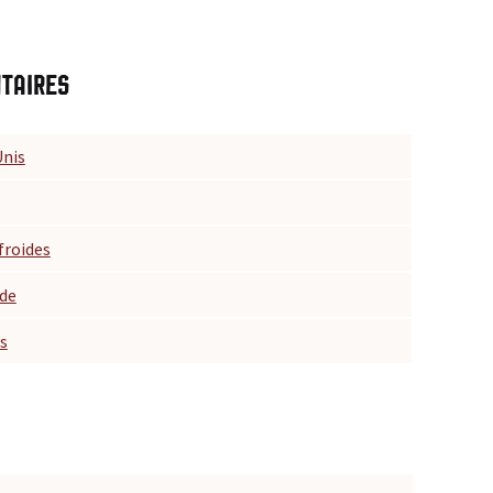
taires
Unis
froides
de
s