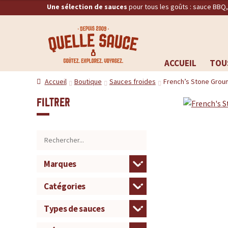
Une sélection de sauces
pour tous les goûts : sauce BBQ
Q
RECHERCHE
u
ACCUEIL
TOU
Aller
Aller
e
Accueil
Boutique
Sauces froides
French’s Stone Groun
à
au
la
contenu
l
Filtrer
navigation
l
e
S
a