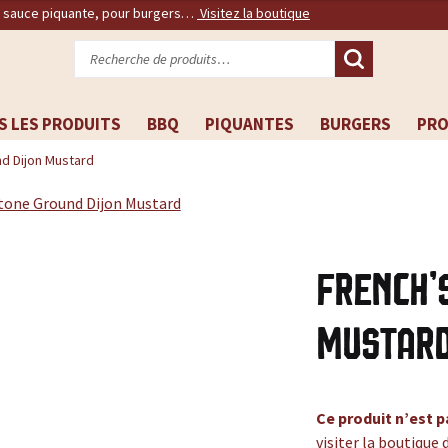
, sauce piquante, pour burgers…
Visitez la boutique
Recherche
pour :
S LES PRODUITS
BBQ
PIQUANTES
BURGERS
PR
d Dijon Mustard
French’
Mustar
Ce produit n’est p
visiter la boutique 