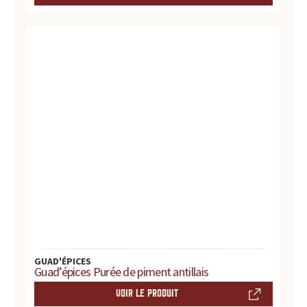
s
s
a
u
c
e
s
:
p
r
GUAD'ÉPICES
Guad’épices Purée de piment antillais
o
VOIR LE PRODUIT