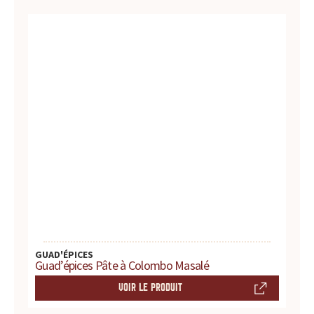
t
e
s
,
h
i
s
t
GUAD'ÉPICES
o
Guad’épices Pâte à Colombo Masalé
i
VOIR LE PRODUIT