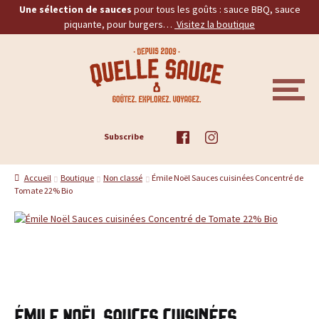
Une sélection de sauces
pour tous les goûts : sauce BBQ, sauce
piquante, pour burgers…
Visitez la boutique
Aller
Aller
Q
à
au
la
contenu
u
navigation
M
E
e
N
U
ACCUEIL
Subscribe
l
TOUS LES PRODUITS
l
Accueil
Boutique
Non classé
Émile Noël Sauces cuisinées Concentré de
Tomate 22% Bio
BBQ
e
PIQUANTES
S
a
BURGERS
u
PROMOS
Émile Noël Sauces cuisinées