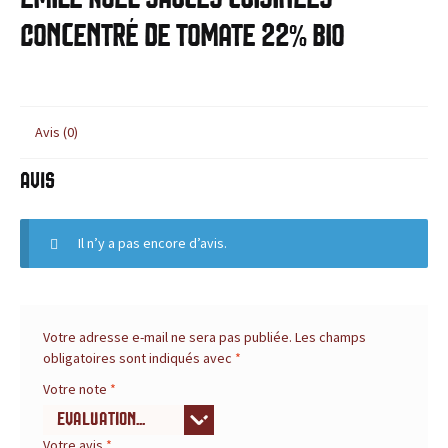
c
BLOG
Concentré de Tomate 22% Bio
e
,
l
Avis (0)
e
Avis
s
Il n’y a pas encore d’avis.
i
t
e
Votre adresse e-mail ne sera pas publiée.
Les champs
obligatoires sont indiqués avec
*
d
Votre note
*
e
Votre avis
*