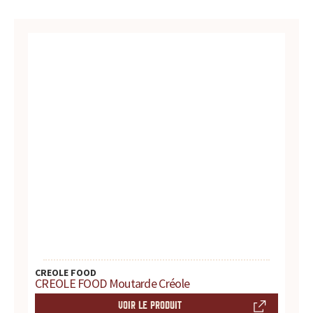
u
r
t
o
u
t
e
s
v
CREOLE FOOD
CREOLE FOOD Moutarde Créole
o
VOIR LE PRODUIT