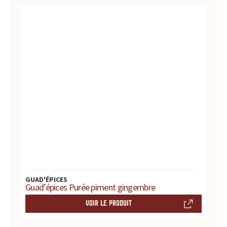
r
e
s
.
.
.
GUAD'ÉPICES
Guad’épices Purée piment gingembre
VOIR LE PRODUIT