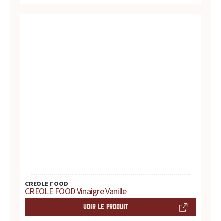
d
u
i
t
s
,
r
e
c
CREOLE FOOD
CREOLE FOOD Vinaigre Vanille
e
VOIR LE PRODUIT
t