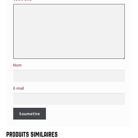
r
é
f
é
r
Nom
e
n
E-mail
c
e
p
o
Produits similaires