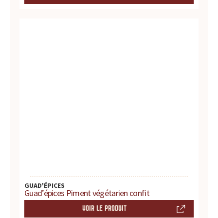
t
e
s
,
h
i
s
t
o
GUAD'ÉPICES
Guad’épices Piment végétarien confit
i
VOIR LE PRODUIT