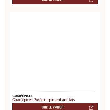
d
u
i
t
s
,
r
e
c
GUAD'ÉPICES
e
Guad’épices Purée de piment antillais
t
VOIR LE PRODUIT