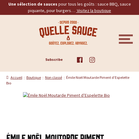
Une sélection de sauces
pour tous les goûts : sauce BBQ, sauce
piquante, pour burgers…
Visitez la boutique
Aller
Aller
Q
à
au
la
contenu
u
navigation
M
E
e
N
U
ACCUEIL
Subscribe
l
TOUS LES PRODUITS
l
Accueil
Boutique
Non classé
Émile Noël Moutarde Piment d’Espelette
Bio
BBQ
e
PIQUANTES
S
a
BURGERS
u
PROMOS
Émile Noël Moutarde Piment