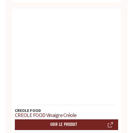
r
e
s
.
.
.
CREOLE FOOD
CREOLE FOOD Vinaigre Créole
VOIR LE PRODUIT