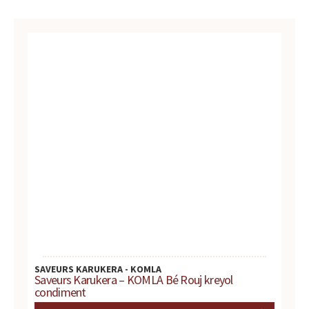
u
r
t
o
u
t
e
s
v
SAVEURS KARUKERA - KOMLA
Saveurs Karukera – KOMLA Bé Rouj kreyol
o
condiment