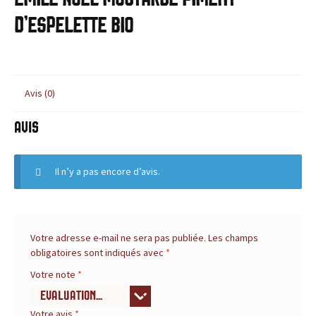
c
BLOG
d’Espelette Bio
e
,
l
Avis (0)
e
Avis
s
Il n’y a pas encore d’avis.
i
t
e
Votre adresse e-mail ne sera pas publiée.
Les champs
obligatoires sont indiqués avec
*
d
Votre note
*
e
Votre avis
*