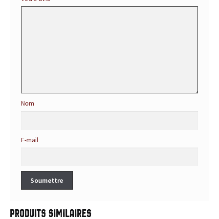
r
é
f
é
r
Nom
e
n
E-mail
c
e
p
o
Produits similaires