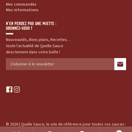
Mes commandes
Mes informations
N’EN PERDEZ PAS UNE MIETTE :
ABONNEZ-VOUS !
Nouveautés, Bons plans, Recettes…
toute l’actualité de Quelle Sauce
directement dans votre boîte !
f
i
a
n
c
s
e
t
b
a
o
g
© 2026 | Quelle Sauce, le site de référence pour toutes vos sauces :
o
r
produits, recettes, histoires...