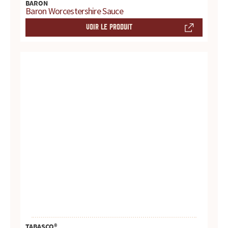
BARON
d
Baron Worcestershire Sauce
VOIR LE PRODUIT
u
i
t
s
,
r
e
c
e
t
TABASCO®