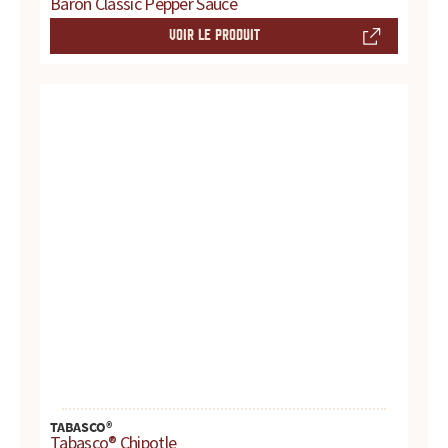
r
Baron Classic Pepper Sauce
VOIR LE PRODUIT
e
s
.
.
.
TABASCO®
Tabasco® Chipotle