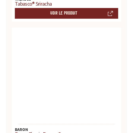
Tabasco® Sriracha
t
VOIR LE PRODUIT
e
s
,
h
i
s
t
o
i
BARON