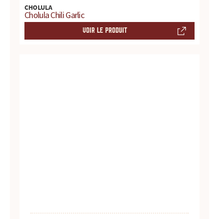
s
CHOLULA
Cholula Chili Garlic
s
VOIR LE PRODUIT
a
u
c
e
s
:
p
r
o