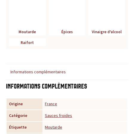
r
é
f
Moutarde
Épices
Vinaigre d’alcool
é
Raifort
r
e
Informations complémentaires
n
Informations complémentaires
c
Origine
France
e
Catégorie
Sauces froides
p
Étiquette
Moutarde
o