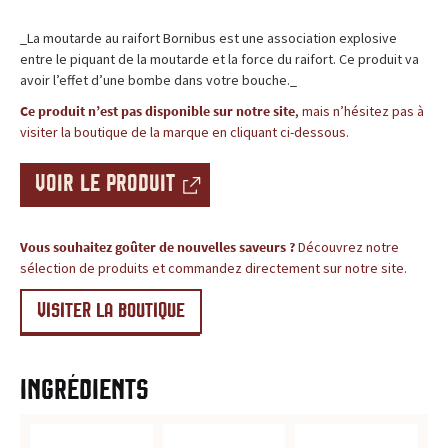
c
BLOG
_La moutarde au raifort Bornibus est une association explosive
e
entre le piquant de la moutarde et la force du raifort. Ce produit va
avoir l’effet d’une bombe dans votre bouche._
,
Ce produit n’est pas disponible sur notre site
, mais n’hésitez pas à
l
visiter la boutique de la marque en cliquant ci-dessous.
e
VOIR LE PRODUIT
s
Vous souhaitez goûter de nouvelles saveurs ?
Découvrez notre
i
sélection de produits et commandez directement sur notre site.
t
VISITER LA BOUTIQUE
e
d
Ingrédients
e