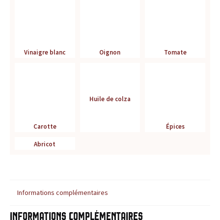
r
é
f
Vinaigre blanc
Oignon
Tomate
é
r
Huile de colza
e
Carotte
Épices
n
Abricot
c
e
Informations complémentaires
p
o
Informations complémentaires