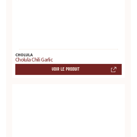
r
e
s
.
.
CHOLULA
Cholula Chili Garlic
.
VOIR LE PRODUIT