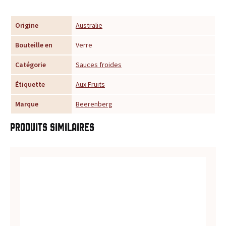
u
Origine
Australie
r
Bouteille en
Verre
t
Catégorie
Sauces froides
o
Étiquette
Aux Fruits
u
Marque
Beerenberg
t
Produits similaires
e
s
v
o