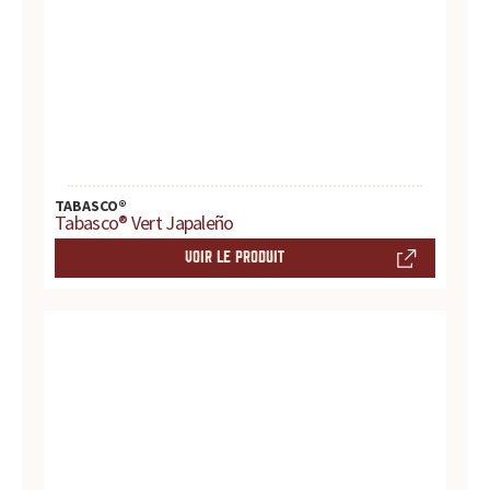
t
e
s
,
TABASCO®
h
Tabasco® Vert Japaleño
VOIR LE PRODUIT
i
s
t
o
i