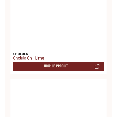
s
s
a
u
c
CHOLULA
e
Cholula Chili Lime
s
VOIR LE PRODUIT
:
p
r
o