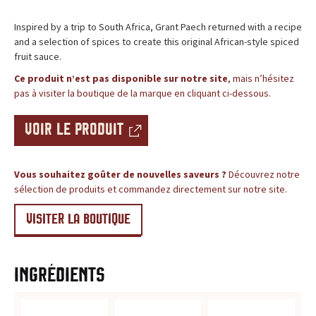
c
BLOG
Inspired by a trip to South Africa, Grant Paech returned with a recipe
e
and a selection of spices to create this original African-style spiced
fruit sauce.
,
Ce produit n’est pas disponible sur notre site
, mais n’hésitez
l
pas à visiter la boutique de la marque en cliquant ci-dessous.
e
VOIR LE PRODUIT
s
Vous souhaitez goûter de nouvelles saveurs ?
Découvrez notre
i
sélection de produits et commandez directement sur notre site.
t
VISITER LA BOUTIQUE
e
d
Ingrédients
e