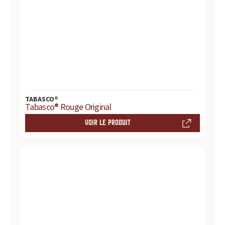
d
u
i
t
s
TABASCO®
Tabasco® Rouge Original
,
VOIR LE PRODUIT
r
e
c
e
t